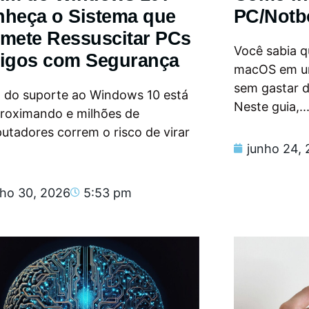
heça o Sistema que
PC/Notb
mete Ressuscitar PCs
Você sabia qu
igos com Segurança
macOS em u
sem gastar 
m do suporte ao Windows 10 está
Neste guia,..
proximando e milhões de
tadores correm o risco de virar
junho 24,
nho 30, 2026
5:53 pm