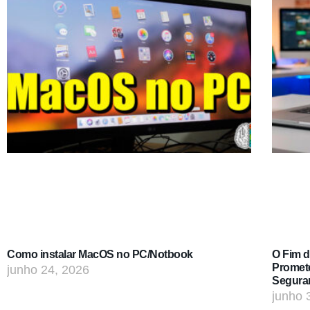
Como instalar MacOS no PC/Notbook
O Fim 
Promet
junho 24, 2026
Segura
junho 