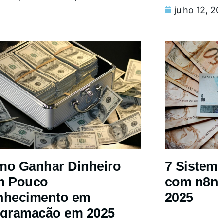
julho 12, 
o Ganhar Dinheiro
7 Siste
m Pouco
com n8n
nhecimento em
2025
gramação em 2025