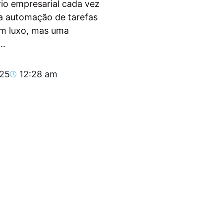
io empresarial cada vez
, a automação de tarefas
um luxo, mas uma
..
025
12:28 am