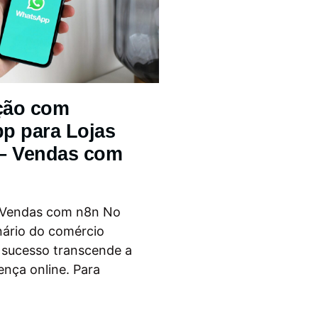
ção com
p para Lojas
 – Vendas com
 Vendas com n8n No
nário do comércio
o sucesso transcende a
ença online. Para