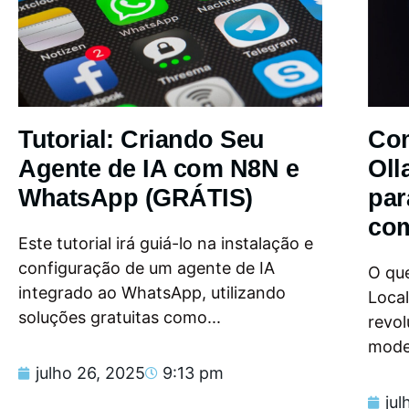
Tutorial: Criando Seu
Com
Agente de IA com N8N e
Oll
WhatsApp (GRÁTIS)
par
com
Este tutorial irá guiá-lo na instalação e
configuração de um agente de IA
O que
integrado ao WhatsApp, utilizando
Loca
soluções gratuitas como...
revol
model
julho 26, 2025
9:13 pm
jul