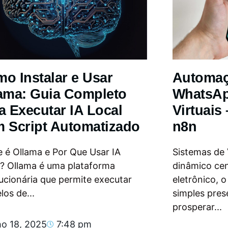
o Instalar e Usar
Automa
ama: Guia Completo
WhatsAp
a Executar IA Local
Virtuais
 Script Automatizado
n8n
 é Ollama e Por Que Usar IA
Sistemas de
l? Ollama é uma plataforma
dinâmico ce
ucionária que permite executar
eletrônico, 
os de...
simples pres
prosperar...
ho 18, 2025
7:48 pm