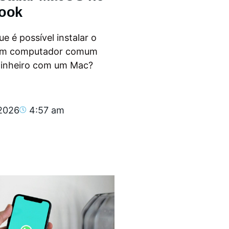
ook
e é possível instalar o
m computador comum
dinheiro com um Mac?
.
 2026
4:57 am