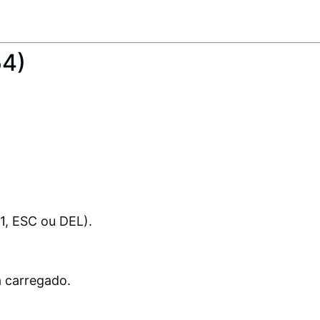
54)
1, ESC ou DEL).
á carregado.