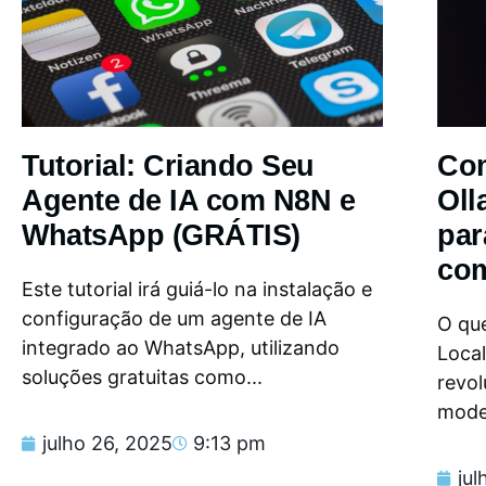
Tutorial: Criando Seu
Com
Agente de IA com N8N e
Oll
WhatsApp (GRÁTIS)
par
com
Este tutorial irá guiá-lo na instalação e
configuração de um agente de IA
O que
integrado ao WhatsApp, utilizando
Loca
soluções gratuitas como...
revol
model
julho 26, 2025
9:13 pm
jul