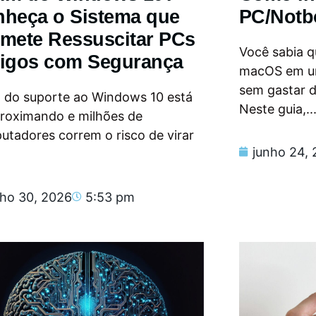
heça o Sistema que
PC/Notb
mete Ressuscitar PCs
Você sabia qu
igos com Segurança
macOS em u
sem gastar 
m do suporte ao Windows 10 está
Neste guia,..
proximando e milhões de
tadores correm o risco de virar
junho 24,
nho 30, 2026
5:53 pm