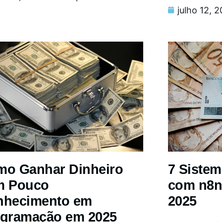
julho 12, 
o Ganhar Dinheiro
7 Siste
m Pouco
com n8n
nhecimento em
2025
gramação em 2025