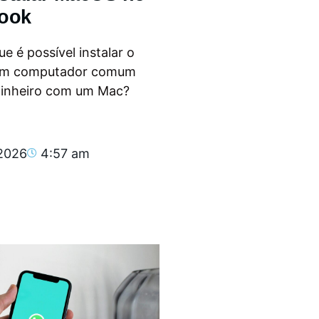
ook
e é possível instalar o
m computador comum
dinheiro com um Mac?
.
 2026
4:57 am