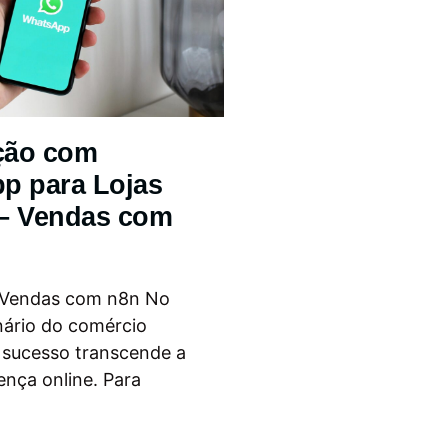
ção com
p para Lojas
 – Vendas com
 Vendas com n8n No
nário do comércio
o sucesso transcende a
ença online. Para