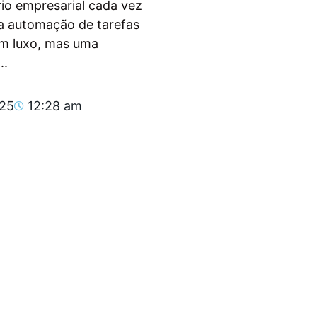
io empresarial cada vez
, a automação de tarefas
um luxo, mas uma
..
025
12:28 am