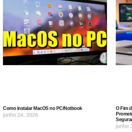
Como instalar MacOS no PC/Notbook
O Fim 
Promet
junho 24, 2026
Segura
junho 