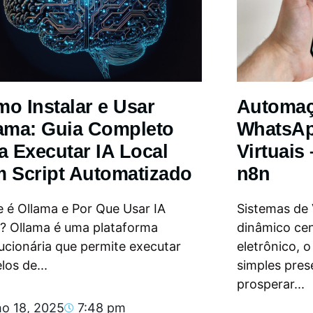
o Instalar e Usar
Automa
ama: Guia Completo
WhatsAp
a Executar IA Local
Virtuais
 Script Automatizado
n8n
 é Ollama e Por Que Usar IA
Sistemas de
l? Ollama é uma plataforma
dinâmico ce
ucionária que permite executar
eletrônico, 
os de...
simples pres
prosperar...
ho 18, 2025
7:48 pm