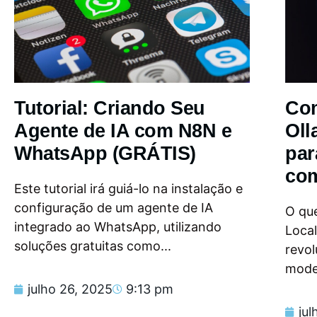
Tutorial: Criando Seu
Com
Agente de IA com N8N e
Oll
WhatsApp (GRÁTIS)
par
com
Este tutorial irá guiá-lo na instalação e
configuração de um agente de IA
O que
integrado ao WhatsApp, utilizando
Loca
soluções gratuitas como...
revol
model
julho 26, 2025
9:13 pm
jul