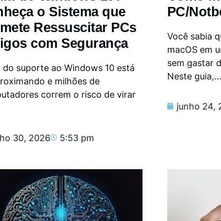
heça o Sistema que
PC/Notb
mete Ressuscitar PCs
Você sabia qu
igos com Segurança
macOS em u
sem gastar 
m do suporte ao Windows 10 está
Neste guia,..
proximando e milhões de
tadores correm o risco de virar
junho 24,
nho 30, 2026
5:53 pm