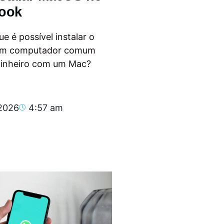
ook
e é possível instalar o
m computador comum
dinheiro com um Mac?
.
 2026
4:57 am