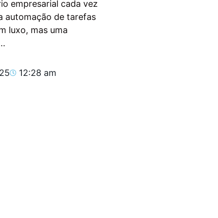
io empresarial cada vez
, a automação de tarefas
um luxo, mas uma
..
025
12:28 am