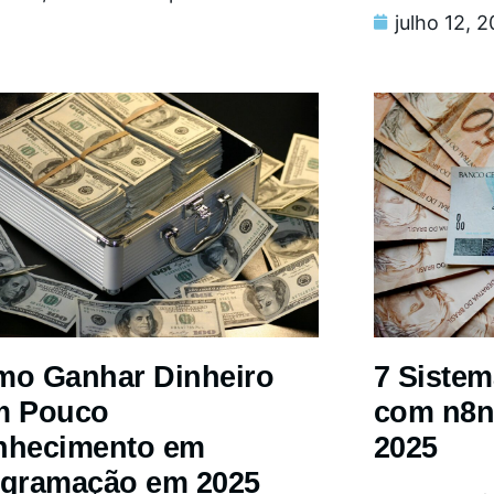
julho 12, 
o Ganhar Dinheiro
7 Siste
m Pouco
com n8n
nhecimento em
2025
gramação em 2025