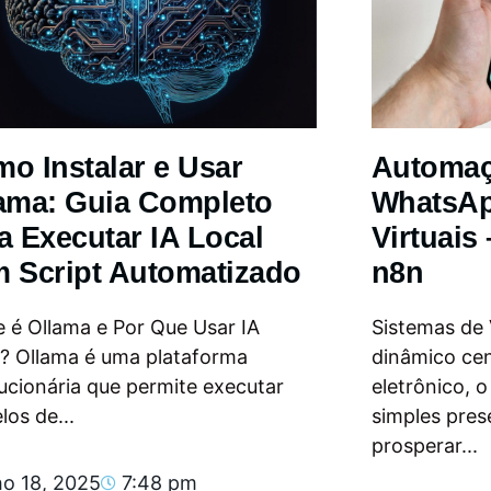
o Instalar e Usar
Automa
ama: Guia Completo
WhatsAp
a Executar IA Local
Virtuais
 Script Automatizado
n8n
 é Ollama e Por Que Usar IA
Sistemas de
l? Ollama é uma plataforma
dinâmico ce
ucionária que permite executar
eletrônico, 
os de...
simples pres
prosperar...
ho 18, 2025
7:48 pm