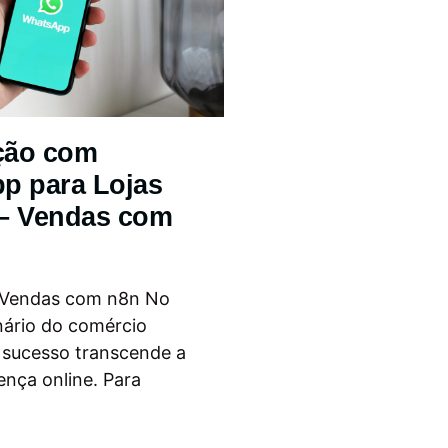
ção com
p para Lojas
 – Vendas com
 Vendas com n8n No
nário do comércio
o sucesso transcende a
ença online. Para