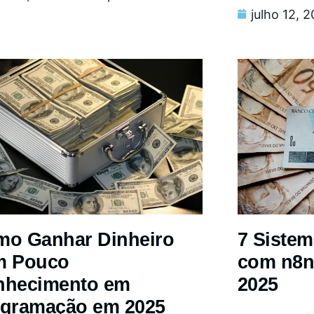
julho 12, 
o Ganhar Dinheiro
7 Siste
m Pouco
com n8n
nhecimento em
2025
gramação em 2025