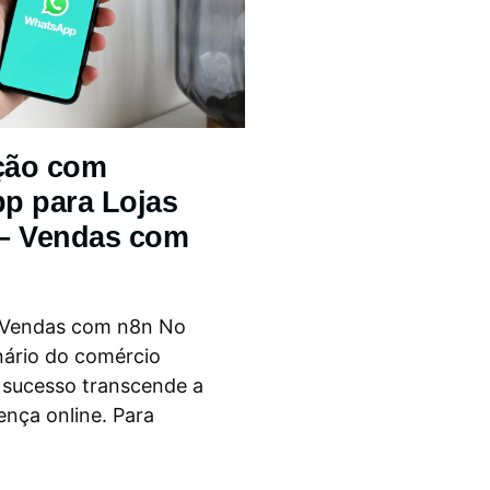
ção com
p para Lojas
 – Vendas com
 Vendas com n8n No
nário do comércio
o sucesso transcende a
ença online. Para