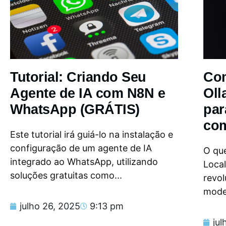
Tutorial: Criando Seu
Com
Agente de IA com N8N e
Oll
WhatsApp (GRÁTIS)
par
com
Este tutorial irá guiá-lo na instalação e
configuração de um agente de IA
O que
integrado ao WhatsApp, utilizando
Loca
soluções gratuitas como...
revol
model
julho 26, 2025
9:13 pm
jul