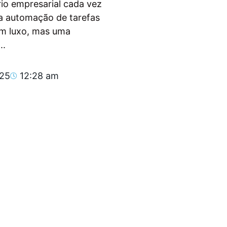
io empresarial cada vez
, a automação de tarefas
um luxo, mas uma
..
025
12:28 am