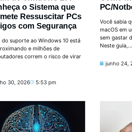
heça o Sistema que
PC/Notb
mete Ressuscitar PCs
Você sabia qu
igos com Segurança
macOS em u
sem gastar 
m do suporte ao Windows 10 está
Neste guia,..
proximando e milhões de
tadores correm o risco de virar
junho 24,
nho 30, 2026
5:53 pm