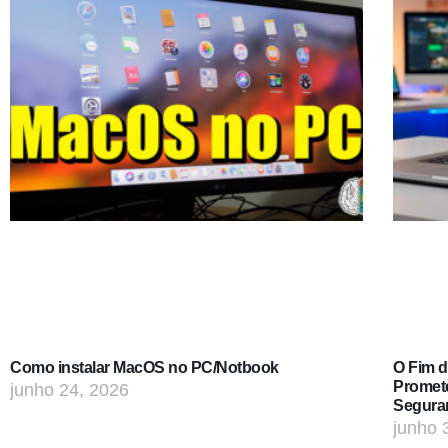
Como instalar MacOS no PC/Notbook
O Fim 
Promet
junho 24, 2026
Segura
junho 