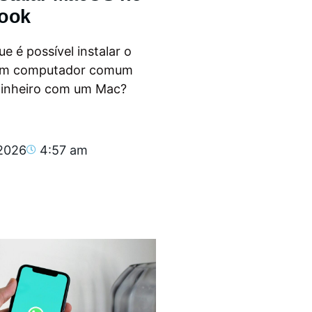
ook
e é possível instalar o
m computador comum
dinheiro com um Mac?
.
 2026
4:57 am