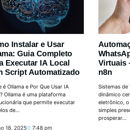
o Instalar e Usar
Automa
ama: Guia Completo
WhatsAp
a Executar IA Local
Virtuais
 Script Automatizado
n8n
 é Ollama e Por Que Usar IA
Sistemas de
l? Ollama é uma plataforma
dinâmico ce
ucionária que permite executar
eletrônico, 
os de...
simples pres
prosperar...
ho 18, 2025
7:48 pm