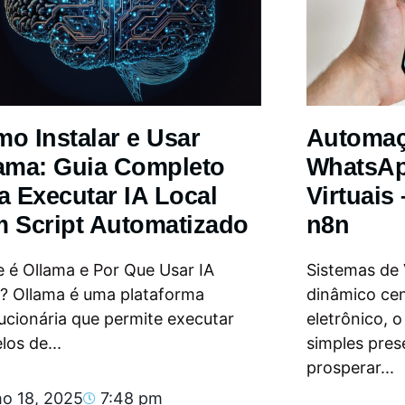
o Instalar e Usar
Automa
ama: Guia Completo
WhatsAp
a Executar IA Local
Virtuais
 Script Automatizado
n8n
 é Ollama e Por Que Usar IA
Sistemas de
l? Ollama é uma plataforma
dinâmico ce
ucionária que permite executar
eletrônico, 
os de...
simples pres
prosperar...
ho 18, 2025
7:48 pm