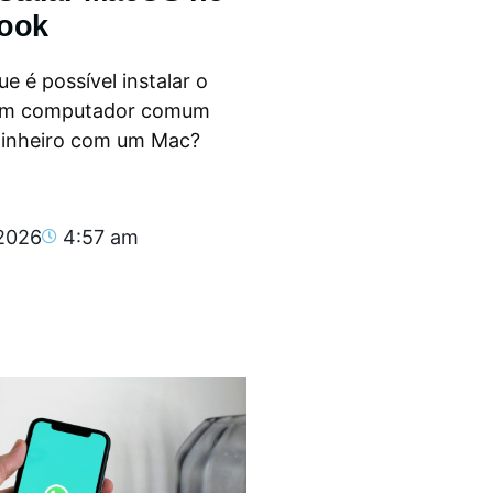
ook
e é possível instalar o
m computador comum
dinheiro com um Mac?
.
 2026
4:57 am