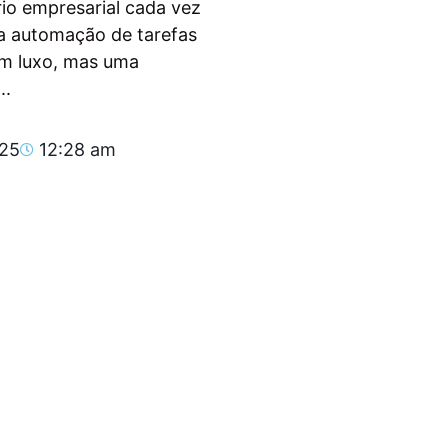
io empresarial cada vez
, a automação de tarefas
um luxo, mas uma
..
025
12:28 am