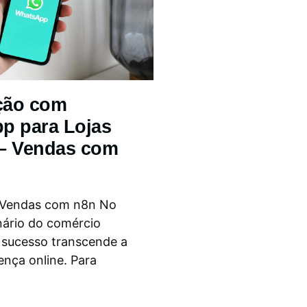
ção com
p para Lojas
 – Vendas com
 Vendas com n8n No
nário do comércio
o sucesso transcende a
ença online. Para