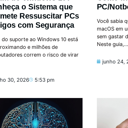
heça o Sistema que
PC/Notb
mete Ressuscitar PCs
Você sabia qu
igos com Segurança
macOS em u
sem gastar 
m do suporte ao Windows 10 está
Neste guia,..
proximando e milhões de
tadores correm o risco de virar
junho 24,
nho 30, 2026
5:53 pm