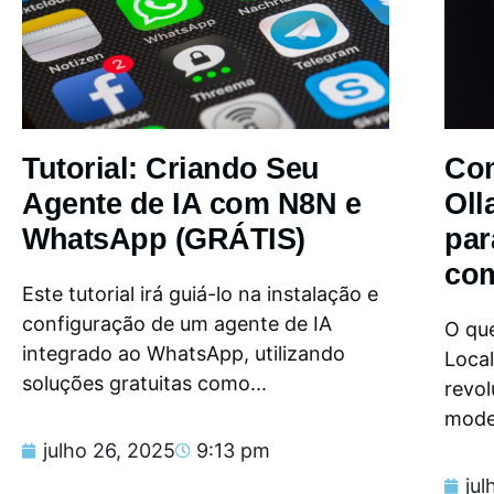
Tutorial: Criando Seu
Com
Agente de IA com N8N e
Oll
WhatsApp (GRÁTIS)
par
com
Este tutorial irá guiá-lo na instalação e
configuração de um agente de IA
O que
integrado ao WhatsApp, utilizando
Loca
soluções gratuitas como...
revol
model
julho 26, 2025
9:13 pm
jul