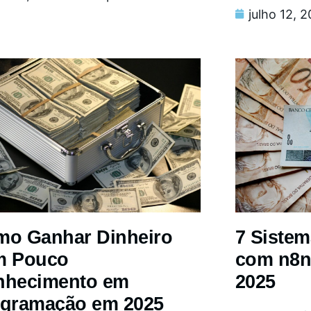
julho 12, 
o Ganhar Dinheiro
7 Siste
m Pouco
com n8n
nhecimento em
2025
gramação em 2025