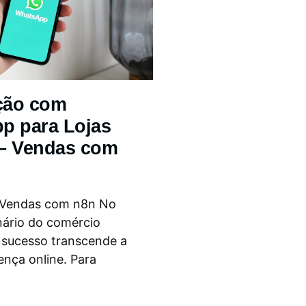
ção com
p para Lojas
 – Vendas com
 Vendas com n8n No
nário do comércio
o sucesso transcende a
ença online. Para