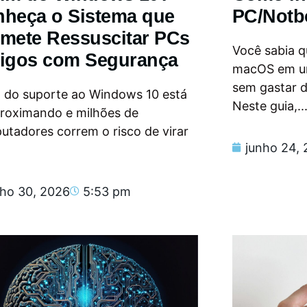
heça o Sistema que
PC/Notb
mete Ressuscitar PCs
Você sabia qu
igos com Segurança
macOS em u
sem gastar 
m do suporte ao Windows 10 está
Neste guia,..
proximando e milhões de
tadores correm o risco de virar
junho 24,
nho 30, 2026
5:53 pm