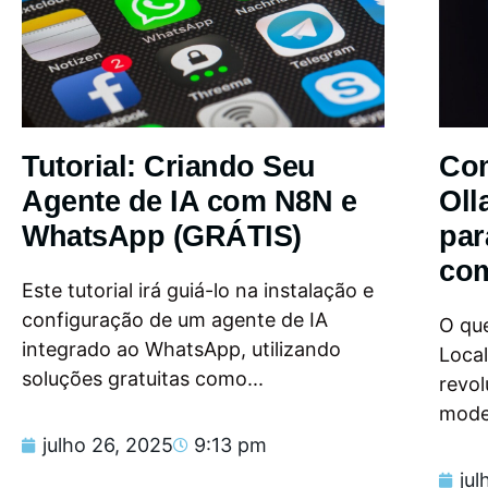
Tutorial: Criando Seu
Com
Agente de IA com N8N e
Oll
WhatsApp (GRÁTIS)
par
com
Este tutorial irá guiá-lo na instalação e
configuração de um agente de IA
O que
integrado ao WhatsApp, utilizando
Loca
soluções gratuitas como...
revol
model
julho 26, 2025
9:13 pm
jul