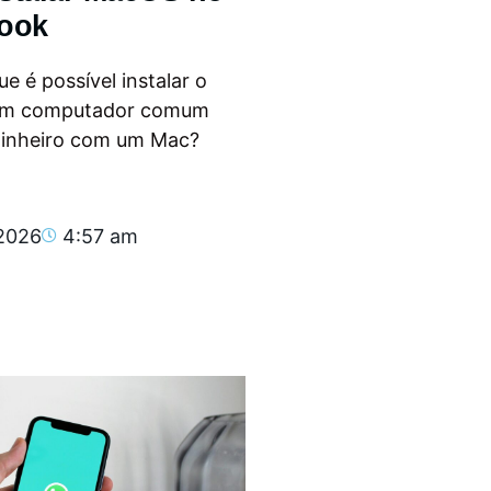
ook
e é possível instalar o
m computador comum
dinheiro com um Mac?
.
 2026
4:57 am