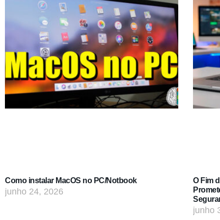
Como instalar MacOS no PC/Notbook
O Fim 
Promet
junho 24, 2026
Segura
junho 