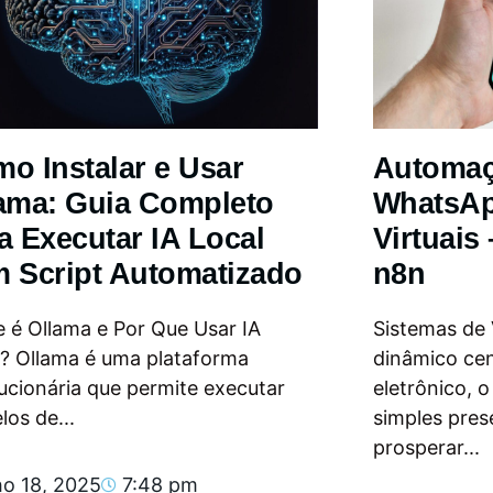
o Instalar e Usar
Automa
ama: Guia Completo
WhatsAp
a Executar IA Local
Virtuais
 Script Automatizado
n8n
 é Ollama e Por Que Usar IA
Sistemas de
l? Ollama é uma plataforma
dinâmico ce
ucionária que permite executar
eletrônico, 
os de...
simples pres
prosperar...
ho 18, 2025
7:48 pm