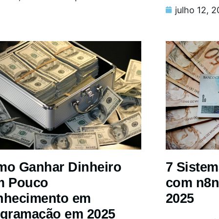
julho 12, 
o Ganhar Dinheiro
7 Siste
m Pouco
com n8n
nhecimento em
2025
gramação em 2025