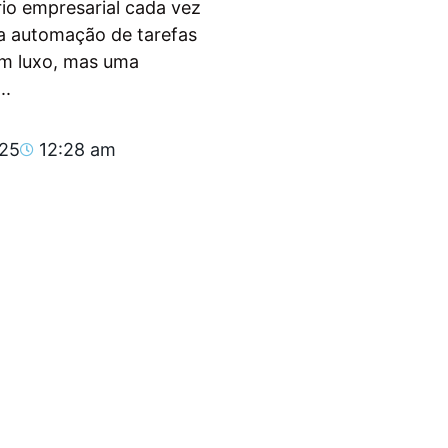
io empresarial cada vez
, a automação de tarefas
um luxo, mas uma
..
025
12:28 am