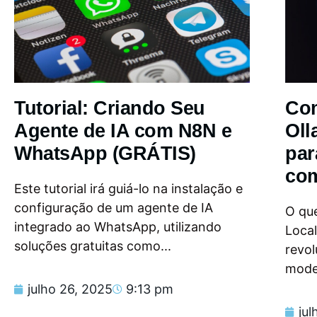
Tutorial: Criando Seu
Com
Agente de IA com N8N e
Oll
WhatsApp (GRÁTIS)
par
com
Este tutorial irá guiá-lo na instalação e
configuração de um agente de IA
O que
integrado ao WhatsApp, utilizando
Loca
soluções gratuitas como...
revol
model
julho 26, 2025
9:13 pm
jul