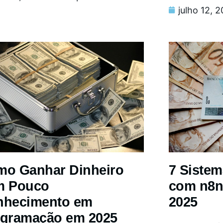
julho 12, 
o Ganhar Dinheiro
7 Siste
m Pouco
com n8n
nhecimento em
2025
gramação em 2025