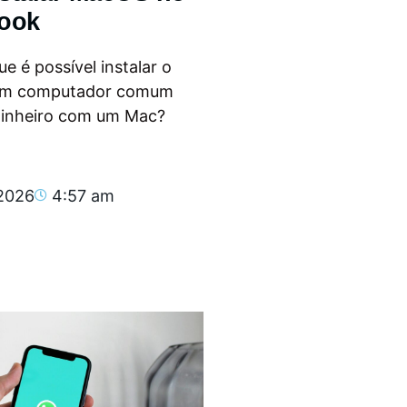
ook
e é possível instalar o
m computador comum
dinheiro com um Mac?
.
 2026
4:57 am