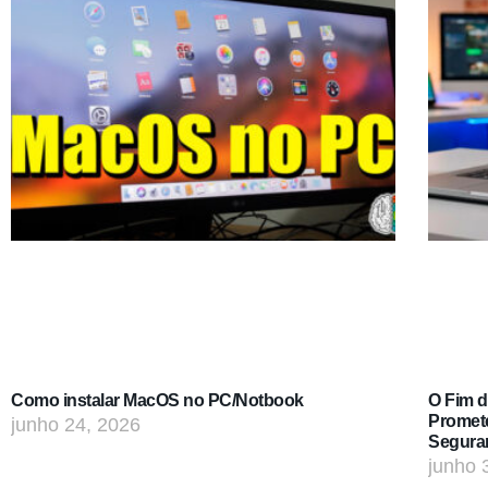
Como instalar MacOS no PC/Notbook
O Fim 
Promet
junho 24, 2026
Segura
junho 