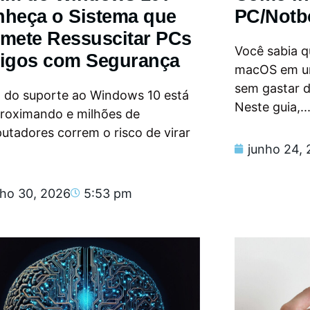
heça o Sistema que
PC/Notb
mete Ressuscitar PCs
Você sabia qu
igos com Segurança
macOS em u
sem gastar 
m do suporte ao Windows 10 está
Neste guia,..
proximando e milhões de
tadores correm o risco de virar
junho 24,
nho 30, 2026
5:53 pm