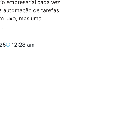
io empresarial cada vez
, a automação de tarefas
um luxo, mas uma
..
025
12:28 am