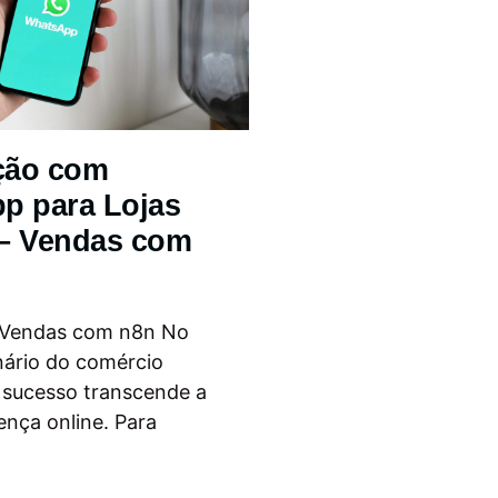
ção com
p para Lojas
 – Vendas com
 Vendas com n8n No
nário do comércio
o sucesso transcende a
ença online. Para