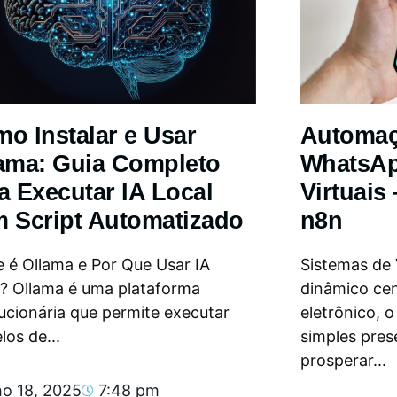
o Instalar e Usar
Automa
ama: Guia Completo
WhatsAp
a Executar IA Local
Virtuais
 Script Automatizado
n8n
 é Ollama e Por Que Usar IA
Sistemas de
l? Ollama é uma plataforma
dinâmico ce
ucionária que permite executar
eletrônico, 
os de...
simples pres
prosperar...
ho 18, 2025
7:48 pm