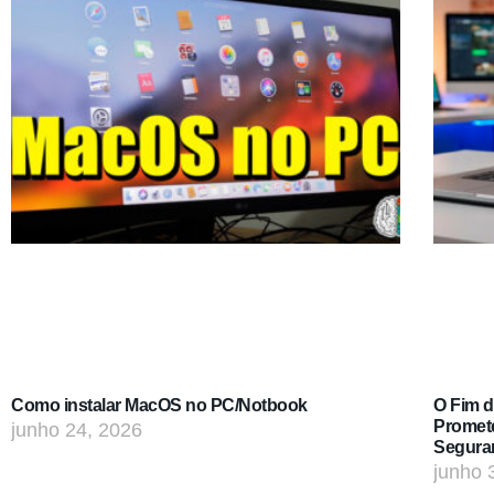
Como instalar MacOS no PC/Notbook
O Fim 
Promet
junho 24, 2026
Segura
junho 