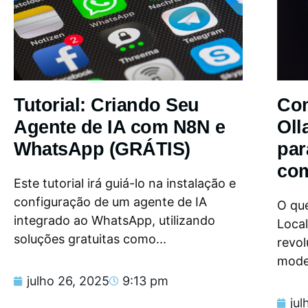
Tutorial: Criando Seu
Com
Agente de IA com N8N e
Oll
WhatsApp (GRÁTIS)
par
com
Este tutorial irá guiá-lo na instalação e
configuração de um agente de IA
O que
integrado ao WhatsApp, utilizando
Loca
soluções gratuitas como...
revol
model
julho 26, 2025
9:13 pm
jul