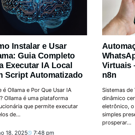
o Instalar e Usar
Automa
ama: Guia Completo
WhatsAp
a Executar IA Local
Virtuais
 Script Automatizado
n8n
 é Ollama e Por Que Usar IA
Sistemas de
l? Ollama é uma plataforma
dinâmico ce
ucionária que permite executar
eletrônico, 
os de...
simples pres
prosperar...
ho 18, 2025
7:48 pm