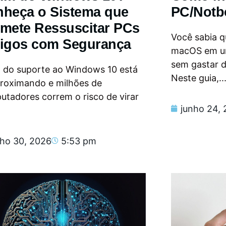
heça o Sistema que
PC/Notb
mete Ressuscitar PCs
Você sabia qu
igos com Segurança
macOS em u
sem gastar 
m do suporte ao Windows 10 está
Neste guia,..
proximando e milhões de
tadores correm o risco de virar
junho 24,
nho 30, 2026
5:53 pm