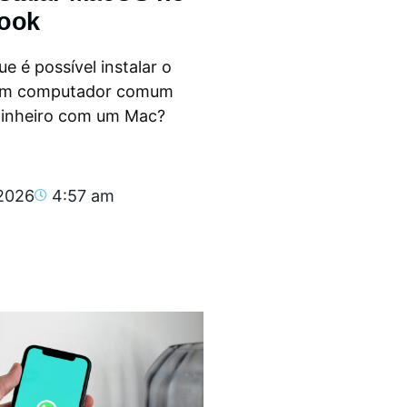
ook
e é possível instalar o
m computador comum
dinheiro com um Mac?
.
 2026
4:57 am