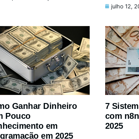
julho 12, 
o Ganhar Dinheiro
7 Siste
m Pouco
com n8n
nhecimento em
2025
gramação em 2025