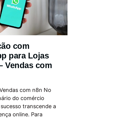
ção com
p para Lojas
 – Vendas com
 Vendas com n8n No
nário do comércio
o sucesso transcende a
ença online. Para