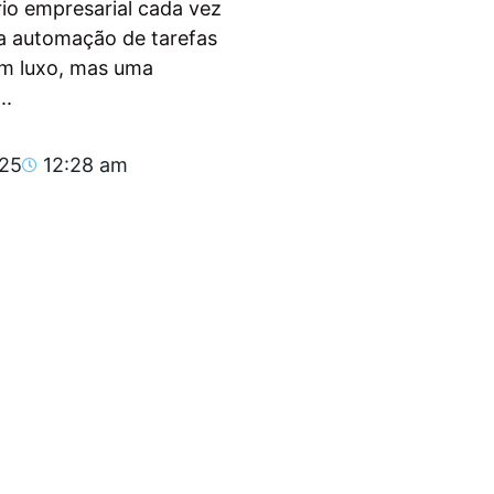
io empresarial cada vez
, a automação de tarefas
um luxo, mas uma
..
025
12:28 am