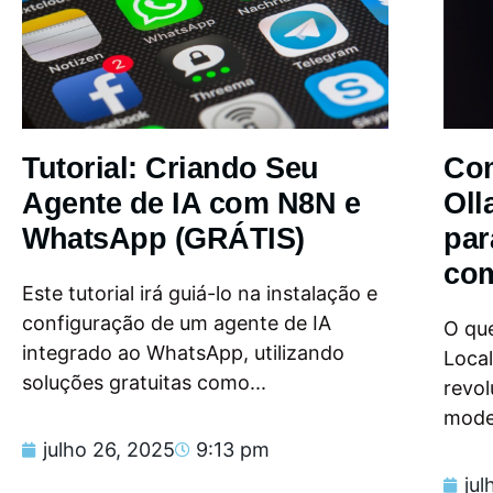
Tutorial: Criando Seu
Com
Agente de IA com N8N e
Oll
WhatsApp (GRÁTIS)
par
com
Este tutorial irá guiá-lo na instalação e
configuração de um agente de IA
O que
integrado ao WhatsApp, utilizando
Loca
soluções gratuitas como...
revol
model
julho 26, 2025
9:13 pm
jul