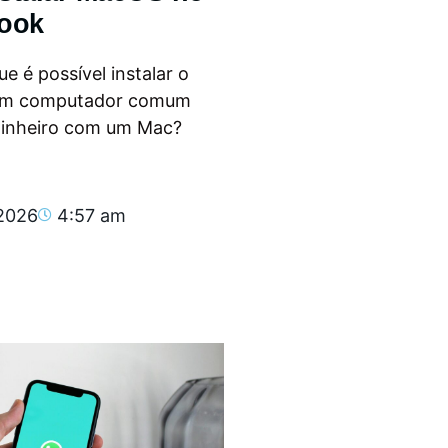
ook
e é possível instalar o
m computador comum
dinheiro com um Mac?
.
 2026
4:57 am