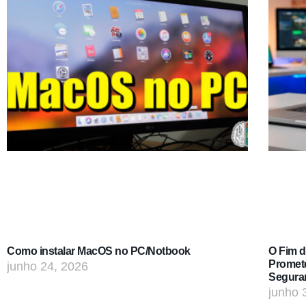
Como instalar MacOS no PC/Notbook
O Fim 
Promet
junho 24, 2026
Segura
junho 