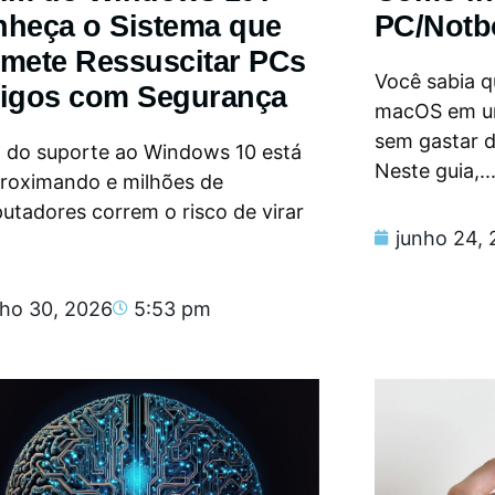
heça o Sistema que
PC/Notb
mete Ressuscitar PCs
Você sabia qu
igos com Segurança
macOS em u
sem gastar 
m do suporte ao Windows 10 está
Neste guia,..
proximando e milhões de
tadores correm o risco de virar
junho 24,
nho 30, 2026
5:53 pm