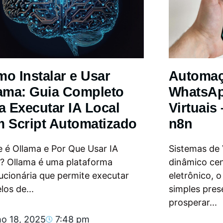
o Instalar e Usar
Automa
ama: Guia Completo
WhatsAp
a Executar IA Local
Virtuais
 Script Automatizado
n8n
 é Ollama e Por Que Usar IA
Sistemas de
l? Ollama é uma plataforma
dinâmico ce
ucionária que permite executar
eletrônico, 
os de...
simples pres
prosperar...
ho 18, 2025
7:48 pm