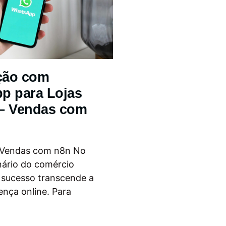
ção com
p para Lojas
 – Vendas com
 Vendas com n8n No
nário do comércio
o sucesso transcende a
ença online. Para