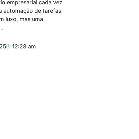
io empresarial cada vez
, a automação de tarefas
um luxo, mas uma
..
025
12:28 am