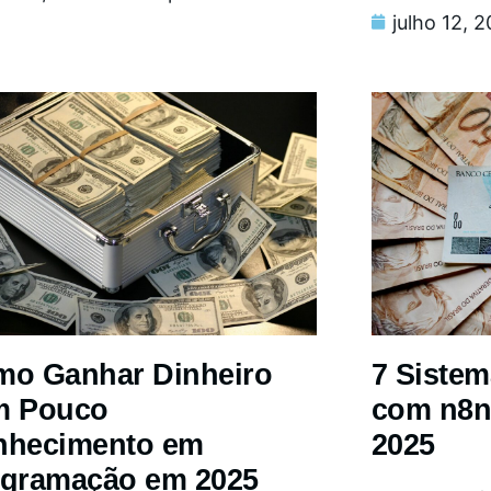
julho 12, 
o Ganhar Dinheiro
7 Siste
m Pouco
com n8n
nhecimento em
2025
gramação em 2025