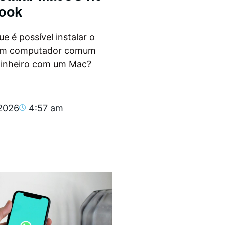
ook
e é possível instalar o
m computador comum
dinheiro com um Mac?
.
 2026
4:57 am