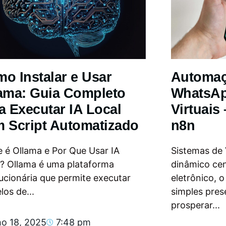
o Instalar e Usar
Automa
ama: Guia Completo
WhatsAp
a Executar IA Local
Virtuais
 Script Automatizado
n8n
 é Ollama e Por Que Usar IA
Sistemas de
l? Ollama é uma plataforma
dinâmico ce
ucionária que permite executar
eletrônico, 
os de...
simples pres
prosperar...
ho 18, 2025
7:48 pm