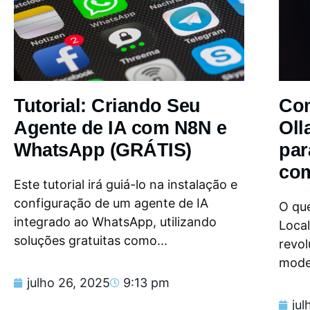
Tutorial: Criando Seu
Com
Agente de IA com N8N e
Oll
WhatsApp (GRÁTIS)
par
com
Este tutorial irá guiá-lo na instalação e
configuração de um agente de IA
O que
integrado ao WhatsApp, utilizando
Loca
soluções gratuitas como...
revol
model
julho 26, 2025
9:13 pm
jul