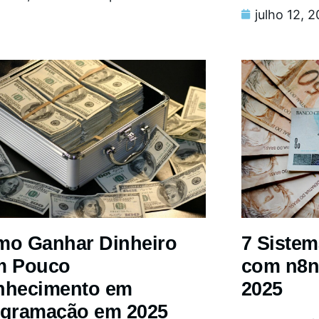
julho 12, 
o Ganhar Dinheiro
7 Siste
m Pouco
com n8n
nhecimento em
2025
gramação em 2025