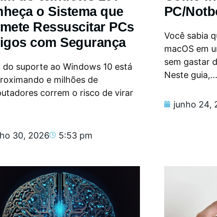
heça o Sistema que
PC/Notb
mete Ressuscitar PCs
Você sabia qu
igos com Segurança
macOS em u
sem gastar 
m do suporte ao Windows 10 está
Neste guia,..
proximando e milhões de
tadores correm o risco de virar
junho 24,
nho 30, 2026
5:53 pm