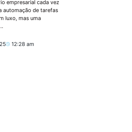
io empresarial cada vez
, a automação de tarefas
um luxo, mas uma
..
025
12:28 am