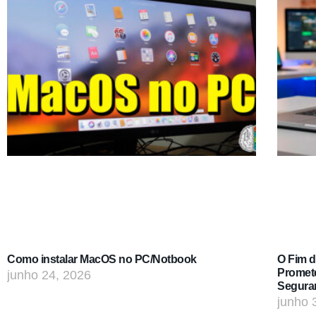
Como instalar MacOS no PC/Notbook
O Fim 
Promet
junho 24, 2026
Segura
junho 