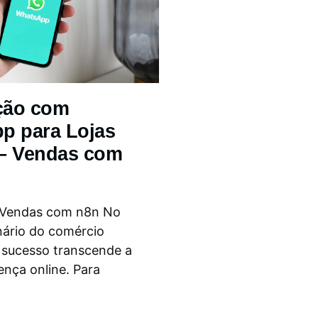
ção com
p para Lojas
 – Vendas com
 Vendas com n8n No
nário do comércio
o sucesso transcende a
ença online. Para