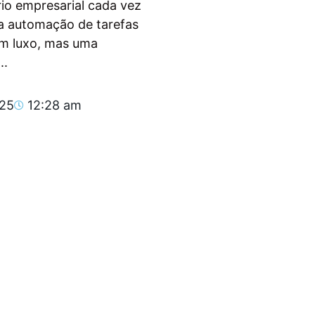
io empresarial cada vez
, a automação de tarefas
um luxo, mas uma
..
025
12:28 am