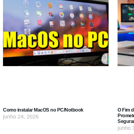
Como instalar MacOS no PC/Notbook
O Fim 
Promet
junho 24, 2026
Segura
junho 