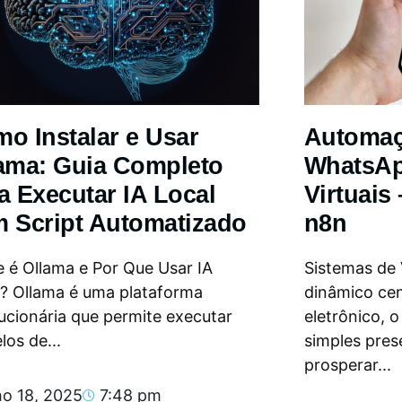
o Instalar e Usar
Automa
ama: Guia Completo
WhatsAp
a Executar IA Local
Virtuais
 Script Automatizado
n8n
 é Ollama e Por Que Usar IA
Sistemas de
l? Ollama é uma plataforma
dinâmico ce
ucionária que permite executar
eletrônico, 
os de...
simples pres
prosperar...
ho 18, 2025
7:48 pm