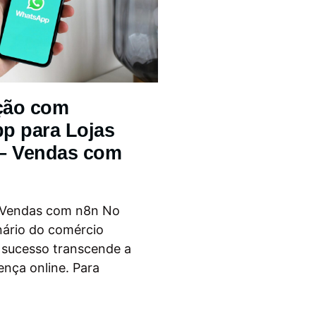
ção com
p para Lojas
 – Vendas com
 Vendas com n8n No
nário do comércio
o sucesso transcende a
ença online. Para