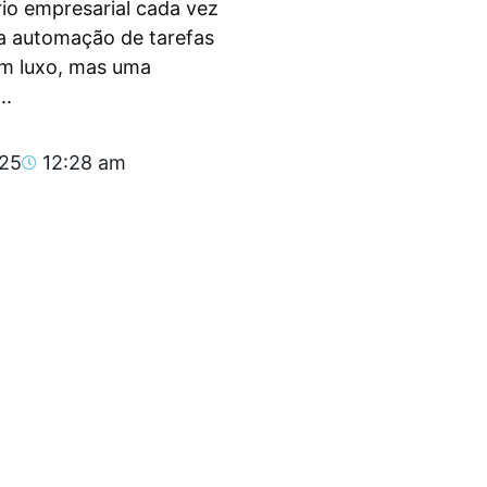
io empresarial cada vez
, a automação de tarefas
um luxo, mas uma
..
025
12:28 am