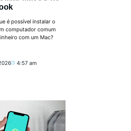
ook
e é possível instalar o
m computador comum
dinheiro com um Mac?
.
 2026
4:57 am