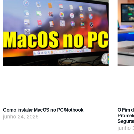
Como instalar MacOS no PC/Notbook
O Fim 
Promet
junho 24, 2026
Segura
junho 