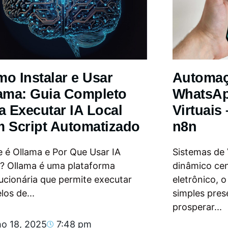
o Instalar e Usar
Automa
ama: Guia Completo
WhatsAp
a Executar IA Local
Virtuais
 Script Automatizado
n8n
 é Ollama e Por Que Usar IA
Sistemas de
l? Ollama é uma plataforma
dinâmico ce
ucionária que permite executar
eletrônico, 
os de...
simples pres
prosperar...
ho 18, 2025
7:48 pm