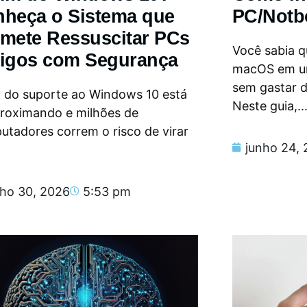
heça o Sistema que
PC/Notb
mete Ressuscitar PCs
Você sabia qu
igos com Segurança
macOS em u
sem gastar 
m do suporte ao Windows 10 está
Neste guia,..
proximando e milhões de
tadores correm o risco de virar
junho 24,
nho 30, 2026
5:53 pm