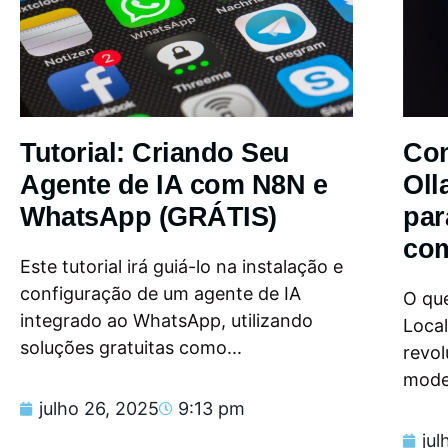
Tutorial: Criando Seu
Com
Agente de IA com N8N e
Oll
WhatsApp (GRÁTIS)
par
com
Este tutorial irá guiá-lo na instalação e
configuração de um agente de IA
O que
integrado ao WhatsApp, utilizando
Loca
soluções gratuitas como...
revol
model
julho 26, 2025
9:13 pm
jul