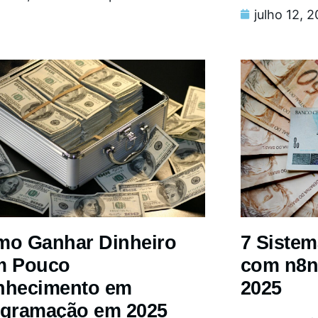
julho 12, 
o Ganhar Dinheiro
7 Siste
m Pouco
com n8n
nhecimento em
2025
gramação em 2025