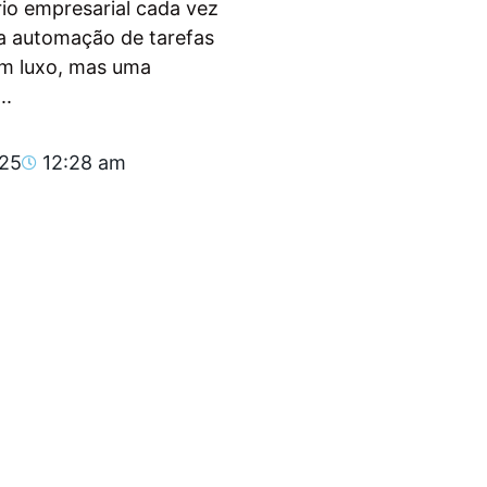
io empresarial cada vez
, a automação de tarefas
um luxo, mas uma
..
025
12:28 am