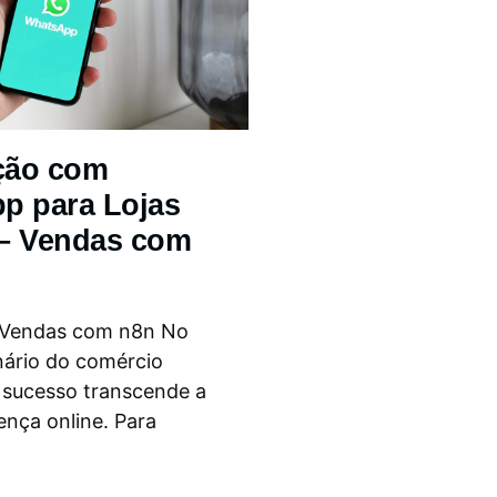
ção com
p para Lojas
 – Vendas com
 Vendas com n8n No
nário do comércio
o sucesso transcende a
ença online. Para