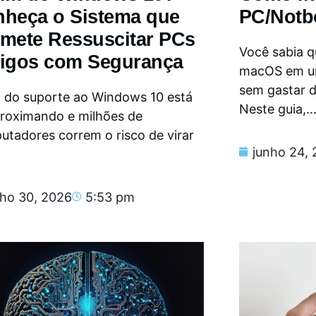
heça o Sistema que
PC/Notb
mete Ressuscitar PCs
Você sabia qu
igos com Segurança
macOS em u
sem gastar 
m do suporte ao Windows 10 está
Neste guia,..
proximando e milhões de
tadores correm o risco de virar
junho 24,
nho 30, 2026
5:53 pm