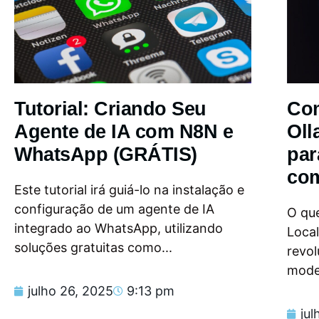
Tutorial: Criando Seu
Com
Agente de IA com N8N e
Oll
WhatsApp (GRÁTIS)
par
com
Este tutorial irá guiá-lo na instalação e
configuração de um agente de IA
O que
integrado ao WhatsApp, utilizando
Loca
soluções gratuitas como...
revol
model
julho 26, 2025
9:13 pm
jul