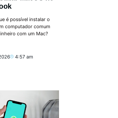
ook
e é possível instalar o
m computador comum
dinheiro com um Mac?
.
 2026
4:57 am