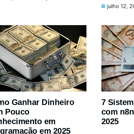
julho 12, 
o Ganhar Dinheiro
7 Siste
m Pouco
com n8n
nhecimento em
2025
gramação em 2025