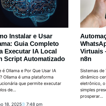
o Instalar e Usar
Automa
ama: Guia Completo
WhatsAp
a Executar IA Local
Virtuais
 Script Automatizado
n8n
 é Ollama e Por Que Usar IA
Sistemas de
l? Ollama é uma plataforma
dinâmico ce
ucionária que permite executar
eletrônico, 
os de...
simples pres
prosperar...
ho 18, 2025
7:48 pm