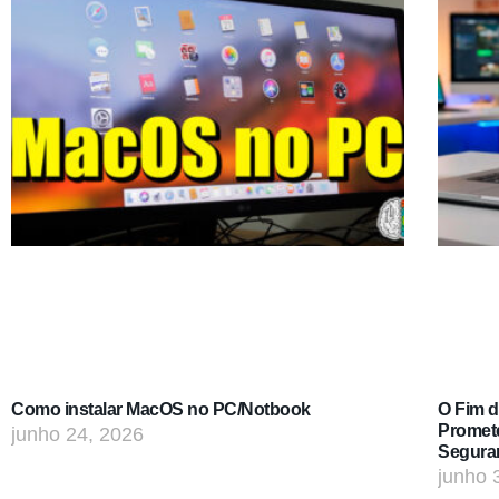
Como instalar MacOS no PC/Notbook
O Fim 
Promet
junho 24, 2026
Segura
junho 