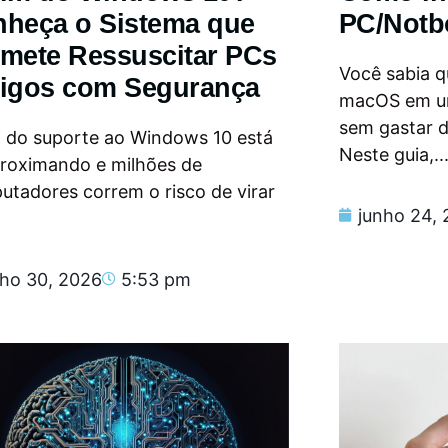
heça o Sistema que
PC/Notb
mete Ressuscitar PCs
Você sabia qu
igos com Segurança
macOS em u
sem gastar 
m do suporte ao Windows 10 está
Neste guia,..
proximando e milhões de
tadores correm o risco de virar
junho 24,
nho 30, 2026
5:53 pm