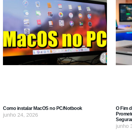
Como instalar MacOS no PC/Notbook
O Fim 
Promet
junho 24, 2026
Segura
junho 