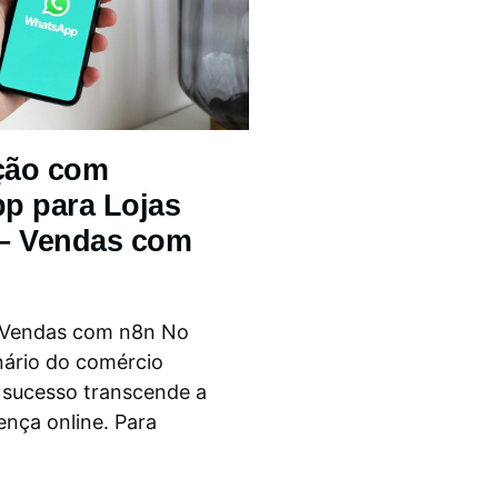
ção com
p para Lojas
 – Vendas com
 Vendas com n8n No
nário do comércio
o sucesso transcende a
ença online. Para