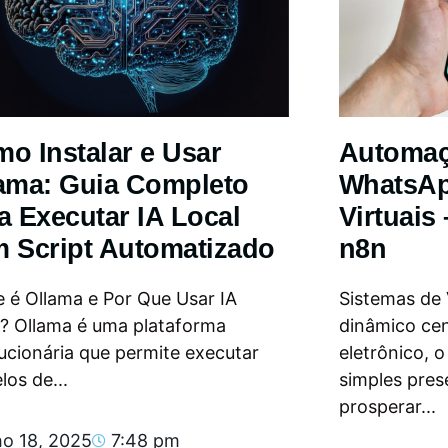
o Instalar e Usar
Automa
ama: Guia Completo
WhatsAp
a Executar IA Local
Virtuais
 Script Automatizado
n8n
 é Ollama e Por Que Usar IA
Sistemas de
l? Ollama é uma plataforma
dinâmico ce
ucionária que permite executar
eletrônico, 
os de...
simples pres
prosperar...
ho 18, 2025
7:48 pm