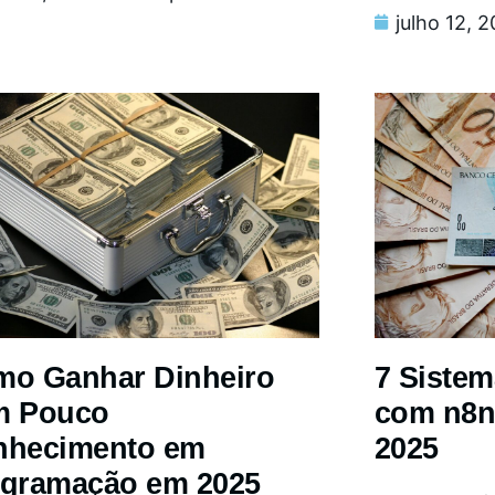
julho 12, 
o Ganhar Dinheiro
7 Siste
m Pouco
com n8n
nhecimento em
2025
gramação em 2025