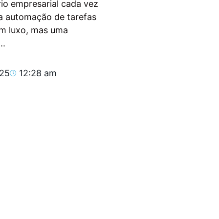
io empresarial cada vez
, a automação de tarefas
um luxo, mas uma
..
025
12:28 am