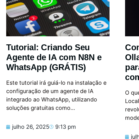
Tutorial: Criando Seu
Com
Agente de IA com N8N e
Oll
WhatsApp (GRÁTIS)
par
com
Este tutorial irá guiá-lo na instalação e
configuração de um agente de IA
O que
integrado ao WhatsApp, utilizando
Loca
soluções gratuitas como...
revol
model
julho 26, 2025
9:13 pm
jul