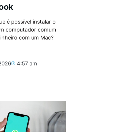
ook
e é possível instalar o
m computador comum
dinheiro com um Mac?
.
 2026
4:57 am