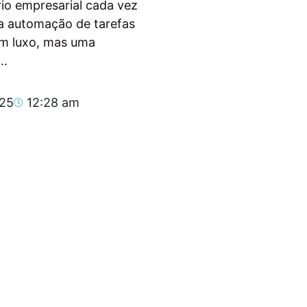
io empresarial cada vez
, a automação de tarefas
um luxo, mas uma
..
025
12:28 am