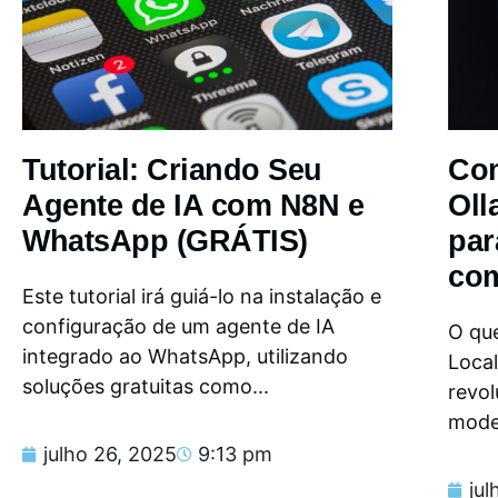
Tutorial: Criando Seu
Com
Agente de IA com N8N e
Oll
WhatsApp (GRÁTIS)
par
com
Este tutorial irá guiá-lo na instalação e
configuração de um agente de IA
O que
integrado ao WhatsApp, utilizando
Loca
soluções gratuitas como...
revol
model
julho 26, 2025
9:13 pm
jul