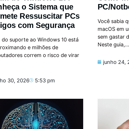
heça o Sistema que
PC/Notb
mete Ressuscitar PCs
Você sabia qu
igos com Segurança
macOS em u
sem gastar 
m do suporte ao Windows 10 está
Neste guia,..
proximando e milhões de
tadores correm o risco de virar
junho 24,
nho 30, 2026
5:53 pm