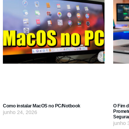
Como instalar MacOS no PC/Notbook
O Fim 
Promet
junho 24, 2026
Segura
junho 