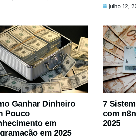
julho 12, 
o Ganhar Dinheiro
7 Siste
m Pouco
com n8n
nhecimento em
2025
gramação em 2025