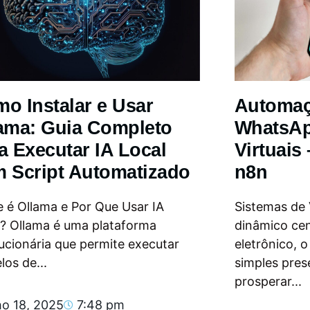
o Instalar e Usar
Automa
ama: Guia Completo
WhatsAp
a Executar IA Local
Virtuais
 Script Automatizado
n8n
 é Ollama e Por Que Usar IA
Sistemas de
l? Ollama é uma plataforma
dinâmico ce
ucionária que permite executar
eletrônico, 
os de...
simples pres
prosperar...
ho 18, 2025
7:48 pm