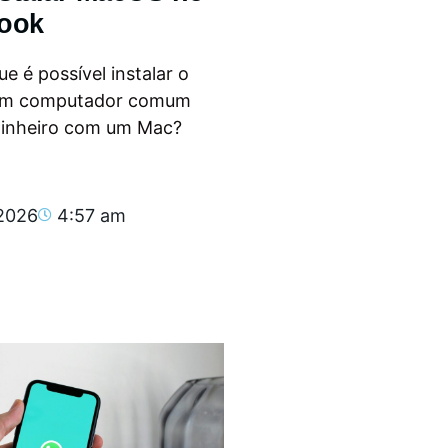
ook
e é possível instalar o
m computador comum
dinheiro com um Mac?
.
 2026
4:57 am