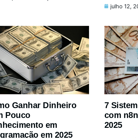
julho 12, 
o Ganhar Dinheiro
7 Siste
m Pouco
com n8n
nhecimento em
2025
gramação em 2025