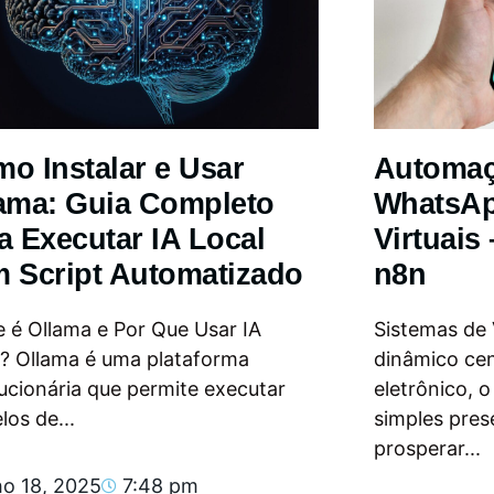
o Instalar e Usar
Automa
ama: Guia Completo
WhatsAp
a Executar IA Local
Virtuais
 Script Automatizado
n8n
 é Ollama e Por Que Usar IA
Sistemas de
l? Ollama é uma plataforma
dinâmico ce
ucionária que permite executar
eletrônico, 
os de...
simples pres
prosperar...
ho 18, 2025
7:48 pm