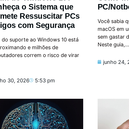
heça o Sistema que
PC/Notb
mete Ressuscitar PCs
Você sabia qu
igos com Segurança
macOS em u
sem gastar 
m do suporte ao Windows 10 está
Neste guia,..
proximando e milhões de
tadores correm o risco de virar
junho 24,
nho 30, 2026
5:53 pm