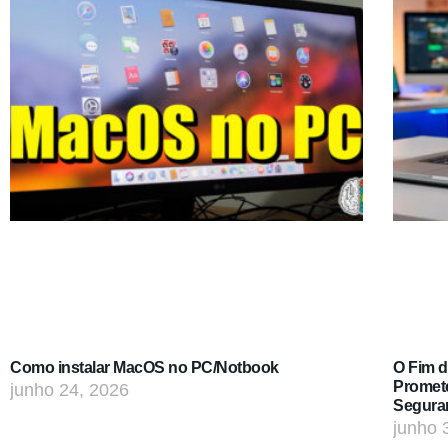
Como instalar MacOS no PC/Notbook
O Fim 
Promet
junho 24, 2026
Segura
junho 