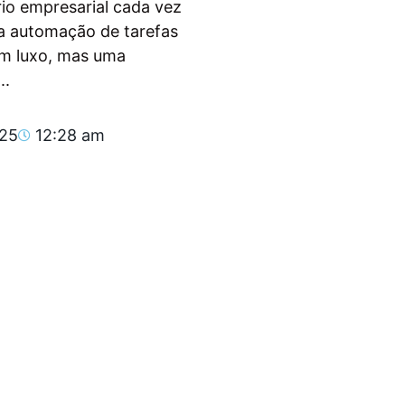
io empresarial cada vez
, a automação de tarefas
um luxo, mas uma
..
025
12:28 am