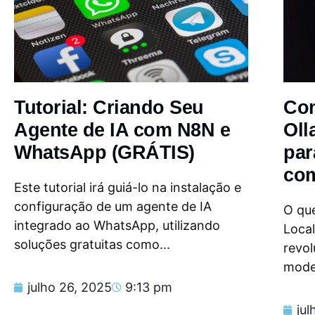
Tutorial: Criando Seu
Com
Agente de IA com N8N e
Oll
WhatsApp (GRÁTIS)
par
com
Este tutorial irá guiá-lo na instalação e
configuração de um agente de IA
O que
integrado ao WhatsApp, utilizando
Loca
soluções gratuitas como...
revol
model
julho 26, 2025
9:13 pm
jul