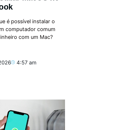
ook
e é possível instalar o
m computador comum
dinheiro com um Mac?
.
 2026
4:57 am