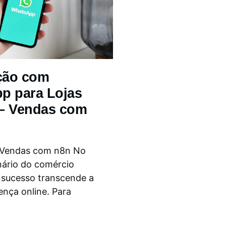
ção com
p para Lojas
 – Vendas com
 Vendas com n8n No
nário do comércio
o sucesso transcende a
ença online. Para