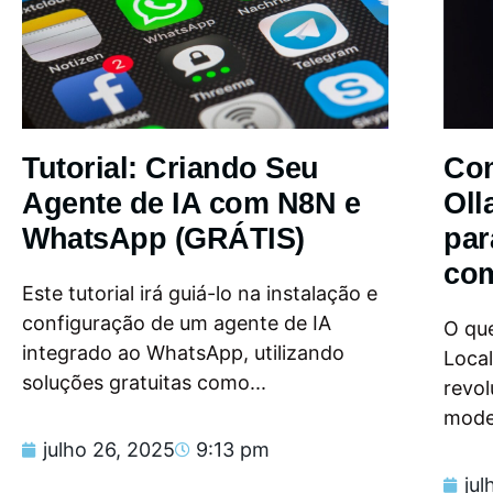
Tutorial: Criando Seu
Com
Agente de IA com N8N e
Oll
WhatsApp (GRÁTIS)
par
com
Este tutorial irá guiá-lo na instalação e
configuração de um agente de IA
O que
integrado ao WhatsApp, utilizando
Loca
soluções gratuitas como...
revol
model
julho 26, 2025
9:13 pm
jul