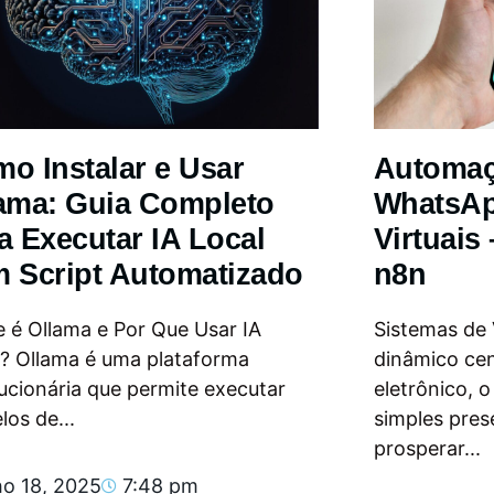
o Instalar e Usar
Automa
ama: Guia Completo
WhatsAp
a Executar IA Local
Virtuais
 Script Automatizado
n8n
 é Ollama e Por Que Usar IA
Sistemas de
l? Ollama é uma plataforma
dinâmico ce
ucionária que permite executar
eletrônico, 
os de...
simples pres
prosperar...
ho 18, 2025
7:48 pm