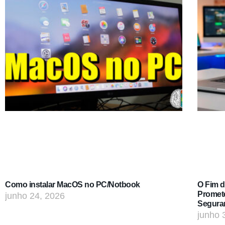
Como instalar MacOS no PC/Notbook
O Fim 
Promet
junho 24, 2026
Segura
junho 