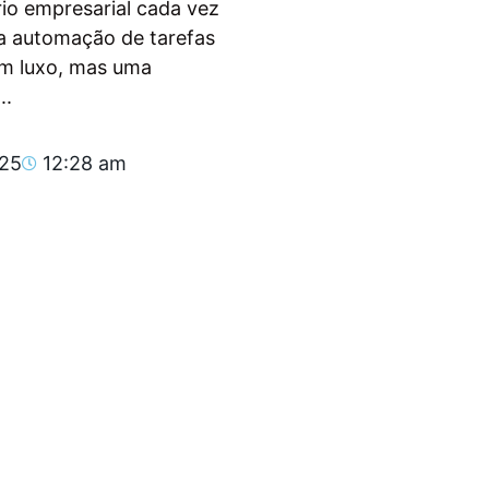
io empresarial cada vez
, a automação de tarefas
um luxo, mas uma
..
025
12:28 am