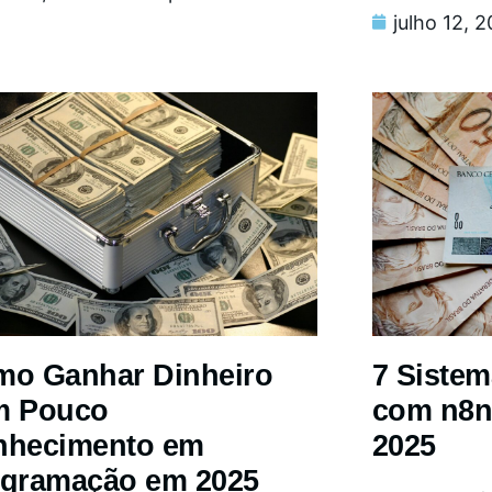
julho 12, 
o Ganhar Dinheiro
7 Siste
m Pouco
com n8n
nhecimento em
2025
gramação em 2025