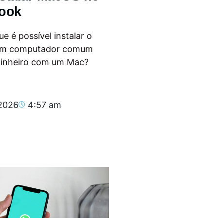
ook
e é possível instalar o
m computador comum
dinheiro com um Mac?
.
 2026
4:57 am