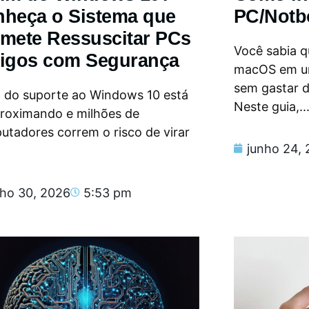
heça o Sistema que
PC/Notb
mete Ressuscitar PCs
Você sabia qu
igos com Segurança
macOS em u
sem gastar 
m do suporte ao Windows 10 está
Neste guia,..
proximando e milhões de
tadores correm o risco de virar
junho 24,
nho 30, 2026
5:53 pm