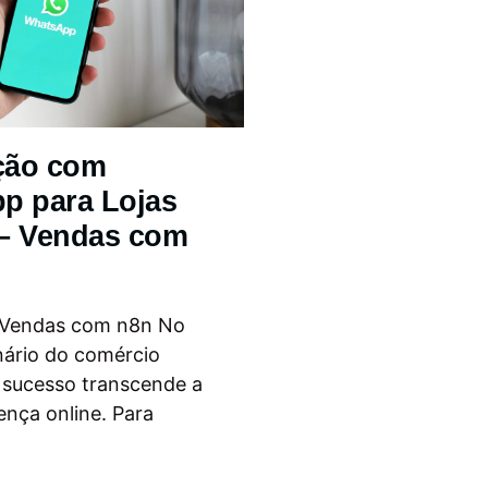
ção com
p para Lojas
 – Vendas com
 Vendas com n8n No
nário do comércio
o sucesso transcende a
ença online. Para