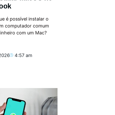
ook
e é possível instalar o
m computador comum
dinheiro com um Mac?
.
 2026
4:57 am