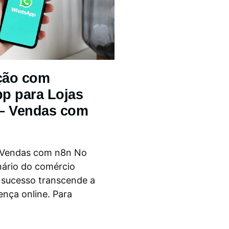
ção com
p para Lojas
 – Vendas com
 Vendas com n8n No
nário do comércio
o sucesso transcende a
ença online. Para