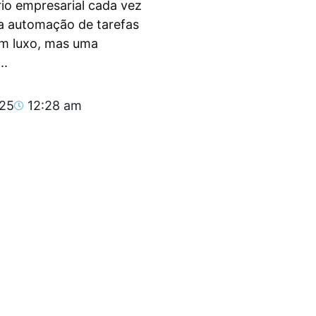
io empresarial cada vez
, a automação de tarefas
um luxo, mas uma
..
025
12:28 am