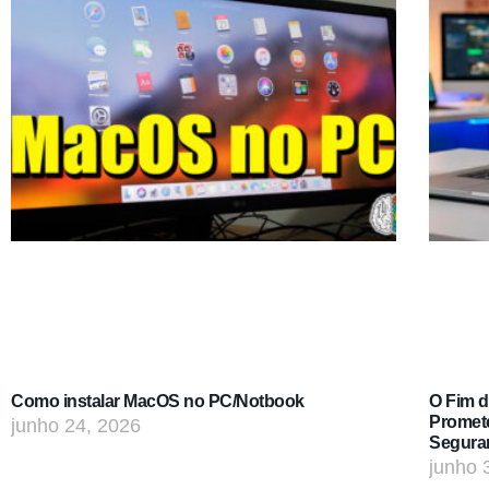
Como instalar MacOS no PC/Notbook
O Fim 
Promet
junho 24, 2026
Segura
junho 