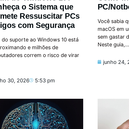
heça o Sistema que
PC/Notb
mete Ressuscitar PCs
Você sabia qu
igos com Segurança
macOS em u
sem gastar 
m do suporte ao Windows 10 está
Neste guia,..
proximando e milhões de
tadores correm o risco de virar
junho 24,
nho 30, 2026
5:53 pm