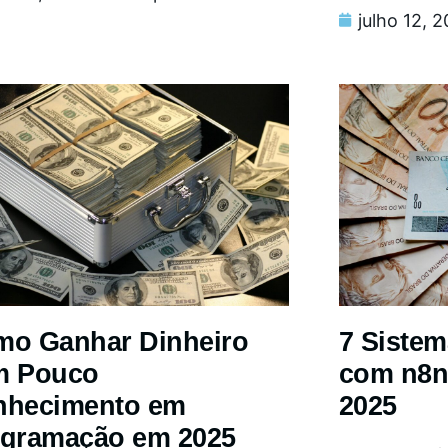
julho 12, 
o Ganhar Dinheiro
7 Siste
m Pouco
com n8n
nhecimento em
2025
gramação em 2025