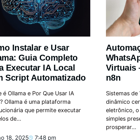
o Instalar e Usar
Automa
ama: Guia Completo
WhatsAp
a Executar IA Local
Virtuais
 Script Automatizado
n8n
 é Ollama e Por Que Usar IA
Sistemas de
l? Ollama é uma plataforma
dinâmico ce
ucionária que permite executar
eletrônico, 
os de...
simples pres
prosperar...
ho 18, 2025
7:48 pm