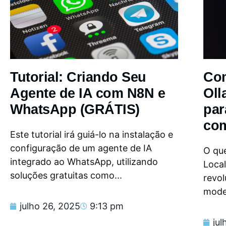
Tutorial: Criando Seu
Com
Agente de IA com N8N e
Oll
WhatsApp (GRÁTIS)
par
com
Este tutorial irá guiá-lo na instalação e
configuração de um agente de IA
O que
integrado ao WhatsApp, utilizando
Loca
soluções gratuitas como...
revol
model
julho 26, 2025
9:13 pm
jul