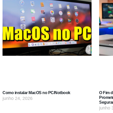
Como instalar MacOS no PC/Notbook
O Fim 
Promet
junho 24, 2026
Segura
junho 