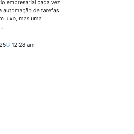
io empresarial cada vez
, a automação de tarefas
um luxo, mas uma
..
025
12:28 am