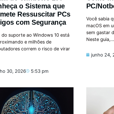
heça o Sistema que
PC/Notb
mete Ressuscitar PCs
Você sabia qu
igos com Segurança
macOS em u
sem gastar 
m do suporte ao Windows 10 está
Neste guia,..
proximando e milhões de
tadores correm o risco de virar
junho 24,
nho 30, 2026
5:53 pm