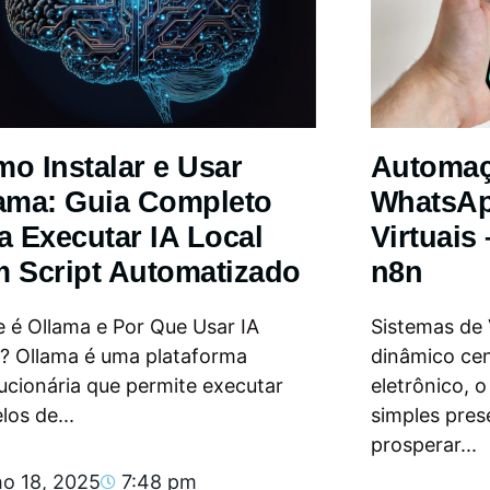
o Instalar e Usar
Automa
ama: Guia Completo
WhatsAp
a Executar IA Local
Virtuais
 Script Automatizado
n8n
 é Ollama e Por Que Usar IA
Sistemas de
l? Ollama é uma plataforma
dinâmico ce
ucionária que permite executar
eletrônico, 
os de...
simples pres
prosperar...
ho 18, 2025
7:48 pm