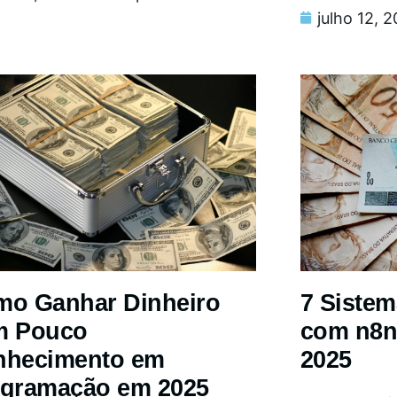
julho 12, 
o Ganhar Dinheiro
7 Siste
m Pouco
com n8n
nhecimento em
2025
gramação em 2025