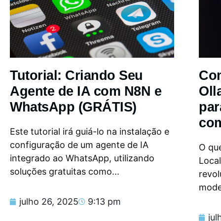
Tutorial: Criando Seu
Com
Agente de IA com N8N e
Oll
WhatsApp (GRÁTIS)
par
com
Este tutorial irá guiá-lo na instalação e
configuração de um agente de IA
O que
integrado ao WhatsApp, utilizando
Loca
soluções gratuitas como...
revol
model
julho 26, 2025
9:13 pm
jul