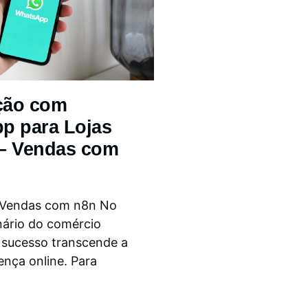
ção com
p para Lojas
 – Vendas com
 Vendas com n8n No
nário do comércio
o sucesso transcende a
ença online. Para