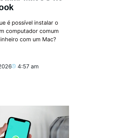
ook
e é possível instalar o
m computador comum
dinheiro com um Mac?
.
 2026
4:57 am