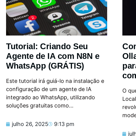
Tutorial: Criando Seu
Com
Agente de IA com N8N e
Oll
WhatsApp (GRÁTIS)
par
com
Este tutorial irá guiá-lo na instalação e
configuração de um agente de IA
O que
integrado ao WhatsApp, utilizando
Loca
soluções gratuitas como...
revol
model
julho 26, 2025
9:13 pm
jul