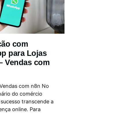
ção com
p para Lojas
 – Vendas com
 Vendas com n8n No
nário do comércio
o sucesso transcende a
ença online. Para