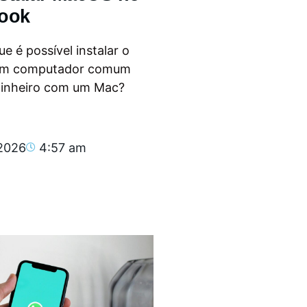
ook
e é possível instalar o
m computador comum
dinheiro com um Mac?
.
 2026
4:57 am