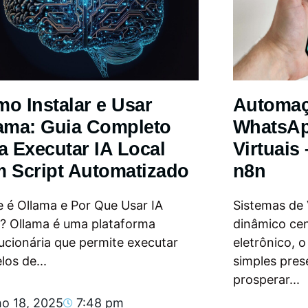
o Instalar e Usar
Automa
ama: Guia Completo
WhatsAp
a Executar IA Local
Virtuais
 Script Automatizado
n8n
 é Ollama e Por Que Usar IA
Sistemas de
l? Ollama é uma plataforma
dinâmico ce
ucionária que permite executar
eletrônico, 
os de...
simples pres
prosperar...
ho 18, 2025
7:48 pm