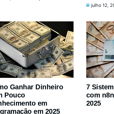
julho 12, 
o Ganhar Dinheiro
7 Siste
m Pouco
com n8n
nhecimento em
2025
gramação em 2025