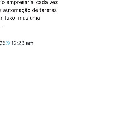
io empresarial cada vez
, a automação de tarefas
um luxo, mas uma
..
025
12:28 am