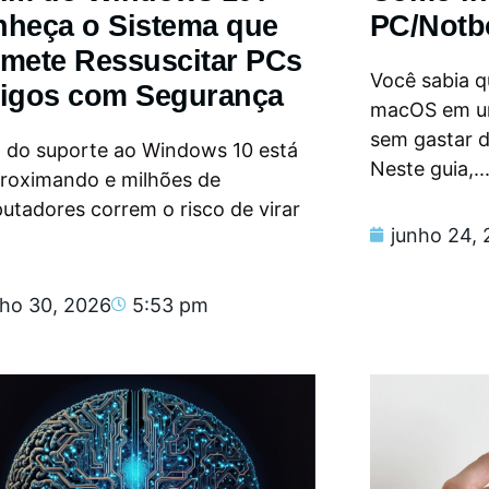
heça o Sistema que
PC/Notb
mete Ressuscitar PCs
Você sabia qu
igos com Segurança
macOS em u
sem gastar 
m do suporte ao Windows 10 está
Neste guia,..
proximando e milhões de
tadores correm o risco de virar
junho 24,
nho 30, 2026
5:53 pm