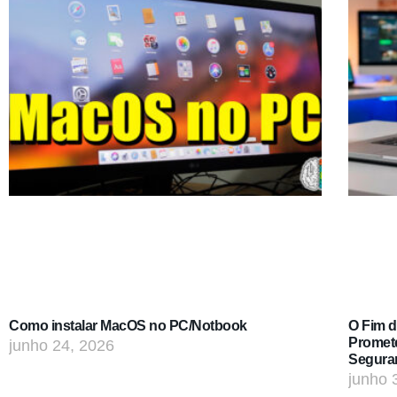
Como instalar MacOS no PC/Notbook
O Fim 
Promet
junho 24, 2026
Segura
junho 