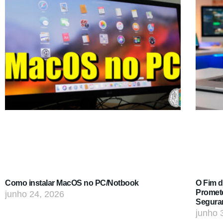
Como instalar MacOS no PC/Notbook
O Fim 
Promet
junho 24, 2026
Segura
junho 