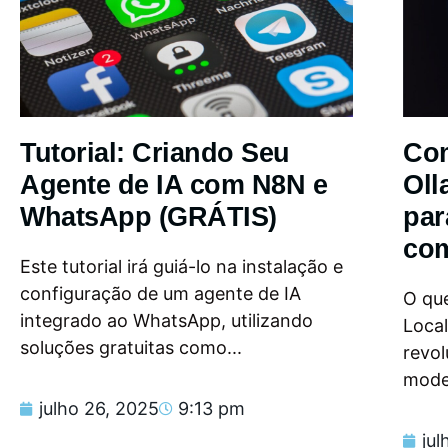
Tutorial: Criando Seu
Com
Agente de IA com N8N e
Oll
WhatsApp (GRÁTIS)
par
com
Este tutorial irá guiá-lo na instalação e
configuração de um agente de IA
O que
integrado ao WhatsApp, utilizando
Loca
soluções gratuitas como...
revol
model
julho 26, 2025
9:13 pm
jul