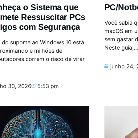
heça o Sistema que
PC/Notb
mete Ressuscitar PCs
Você sabia qu
igos com Segurança
macOS em u
sem gastar 
m do suporte ao Windows 10 está
Neste guia,..
proximando e milhões de
tadores correm o risco de virar
junho 24,
nho 30, 2026
5:53 pm