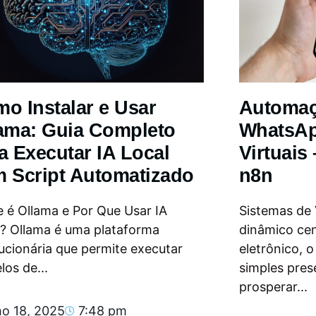
o Instalar e Usar
Automa
ama: Guia Completo
WhatsAp
a Executar IA Local
Virtuais
 Script Automatizado
n8n
 é Ollama e Por Que Usar IA
Sistemas de
l? Ollama é uma plataforma
dinâmico ce
ucionária que permite executar
eletrônico, 
os de...
simples pres
prosperar...
ho 18, 2025
7:48 pm