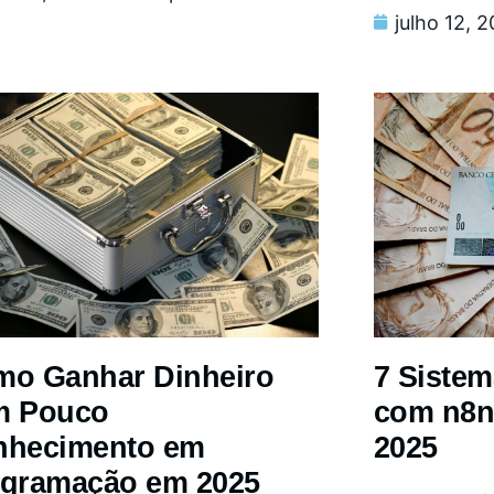
julho 12, 
o Ganhar Dinheiro
7 Siste
m Pouco
com n8n
nhecimento em
2025
gramação em 2025