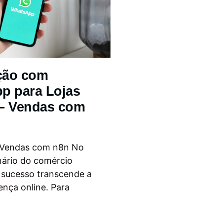
ção com
p para Lojas
 – Vendas com
 Vendas com n8n No
nário do comércio
o sucesso transcende a
ença online. Para