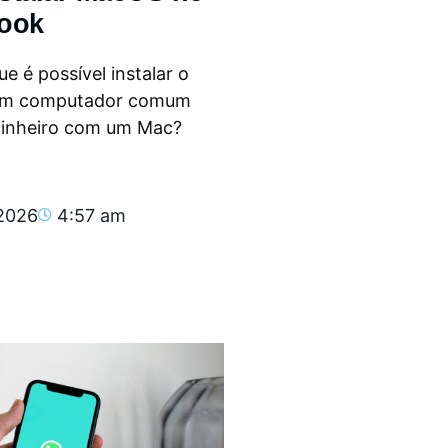
ook
e é possível instalar o
m computador comum
dinheiro com um Mac?
.
 2026
4:57 am