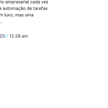
io empresarial cada vez
, a automação de tarefas
um luxo, mas uma
..
025
12:28 am