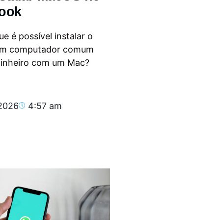
ook
e é possível instalar o
m computador comum
dinheiro com um Mac?
.
 2026
4:57 am