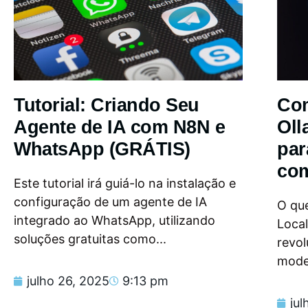
Tutorial: Criando Seu
Com
Agente de IA com N8N e
Oll
WhatsApp (GRÁTIS)
par
com
Este tutorial irá guiá-lo na instalação e
configuração de um agente de IA
O que
integrado ao WhatsApp, utilizando
Loca
soluções gratuitas como...
revol
model
julho 26, 2025
9:13 pm
jul