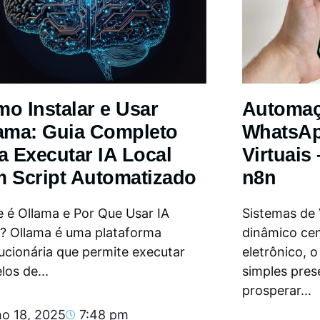
o Instalar e Usar
Automa
ama: Guia Completo
WhatsAp
a Executar IA Local
Virtuais
 Script Automatizado
n8n
 é Ollama e Por Que Usar IA
Sistemas de
l? Ollama é uma plataforma
dinâmico ce
ucionária que permite executar
eletrônico, 
os de...
simples pres
prosperar...
ho 18, 2025
7:48 pm