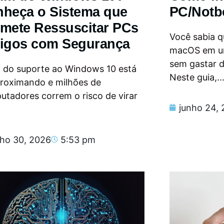
heça o Sistema que
PC/Notb
mete Ressuscitar PCs
Você sabia qu
igos com Segurança
macOS em u
sem gastar 
m do suporte ao Windows 10 está
Neste guia,..
proximando e milhões de
tadores correm o risco de virar
junho 24,
nho 30, 2026
5:53 pm