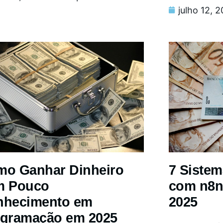
julho 12, 
o Ganhar Dinheiro
7 Siste
m Pouco
com n8n
nhecimento em
2025
gramação em 2025