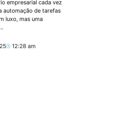
io empresarial cada vez
, a automação de tarefas
um luxo, mas uma
..
025
12:28 am