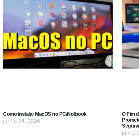
Como instalar MacOS no PC/Notbook
O Fim 
Promet
junho 24, 2026
Segura
junho 