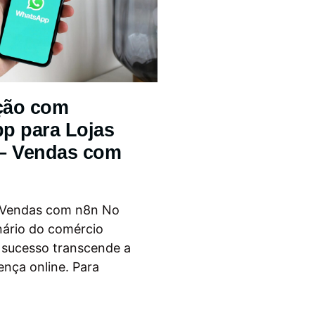
ção com
p para Lojas
 – Vendas com
 Vendas com n8n No
nário do comércio
o sucesso transcende a
ença online. Para