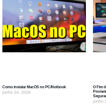
Como instalar MacOS no PC/Notbook
O Fim 
Promet
junho 24, 2026
Segura
junho 