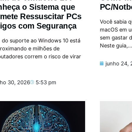
heça o Sistema que
PC/Notb
mete Ressuscitar PCs
Você sabia qu
igos com Segurança
macOS em u
sem gastar 
m do suporte ao Windows 10 está
Neste guia,..
proximando e milhões de
tadores correm o risco de virar
junho 24,
nho 30, 2026
5:53 pm