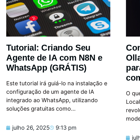
Tutorial: Criando Seu
Com
Agente de IA com N8N e
Oll
WhatsApp (GRÁTIS)
par
com
Este tutorial irá guiá-lo na instalação e
configuração de um agente de IA
O que
integrado ao WhatsApp, utilizando
Loca
soluções gratuitas como...
revol
model
julho 26, 2025
9:13 pm
jul