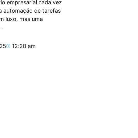
io empresarial cada vez
, a automação de tarefas
um luxo, mas uma
..
025
12:28 am