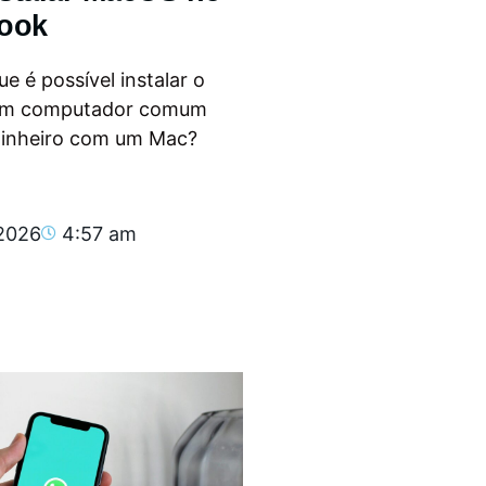
ook
e é possível instalar o
m computador comum
dinheiro com um Mac?
.
 2026
4:57 am