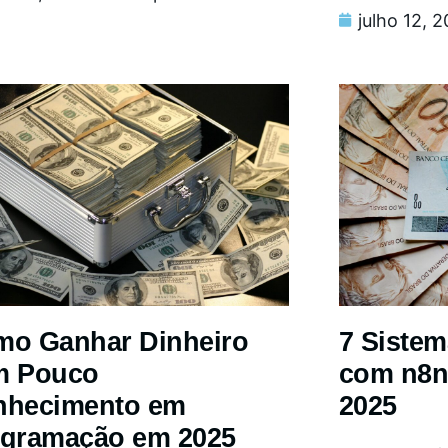
julho 12, 
o Ganhar Dinheiro
7 Siste
m Pouco
com n8n
nhecimento em
2025
gramação em 2025