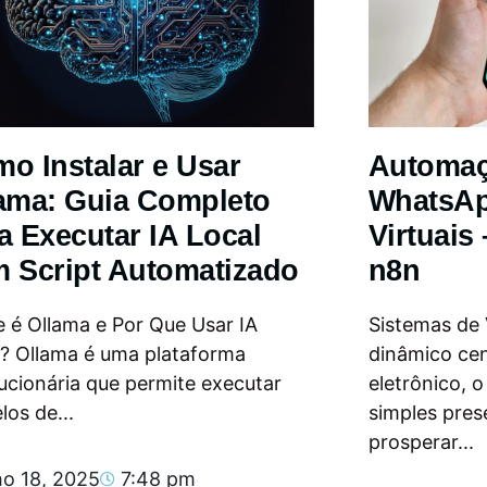
o Instalar e Usar
Automa
ama: Guia Completo
WhatsAp
a Executar IA Local
Virtuais
 Script Automatizado
n8n
 é Ollama e Por Que Usar IA
Sistemas de
l? Ollama é uma plataforma
dinâmico ce
ucionária que permite executar
eletrônico, 
os de...
simples pres
prosperar...
ho 18, 2025
7:48 pm