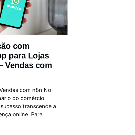
ção com
p para Lojas
 – Vendas com
 Vendas com n8n No
nário do comércio
o sucesso transcende a
ença online. Para