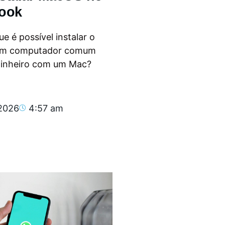
ook
e é possível instalar o
m computador comum
dinheiro com um Mac?
.
 2026
4:57 am