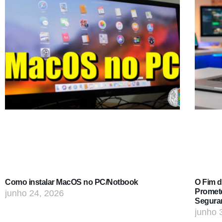
Como instalar MacOS no PC/Notbook
O Fim 
Promet
junho 24, 2026
Segura
junho 