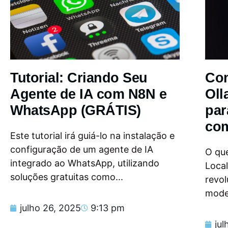
Tutorial: Criando Seu
Com
Agente de IA com N8N e
Oll
WhatsApp (GRÁTIS)
par
com
Este tutorial irá guiá-lo na instalação e
configuração de um agente de IA
O que
integrado ao WhatsApp, utilizando
Loca
soluções gratuitas como...
revol
model
julho 26, 2025
9:13 pm
jul