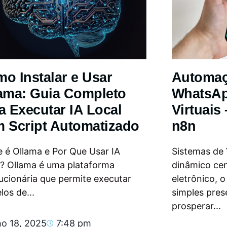
o Instalar e Usar
Automa
ama: Guia Completo
WhatsAp
a Executar IA Local
Virtuais
 Script Automatizado
n8n
 é Ollama e Por Que Usar IA
Sistemas de
l? Ollama é uma plataforma
dinâmico ce
ucionária que permite executar
eletrônico, 
os de...
simples pres
prosperar...
ho 18, 2025
7:48 pm