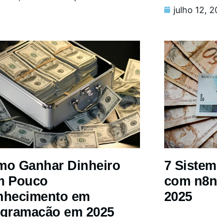
julho 12, 
o Ganhar Dinheiro
7 Siste
m Pouco
com n8n
nhecimento em
2025
gramação em 2025