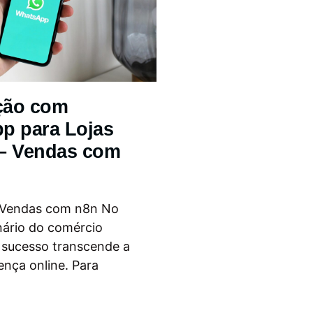
ção com
p para Lojas
 – Vendas com
 Vendas com n8n No
nário do comércio
o sucesso transcende a
ença online. Para