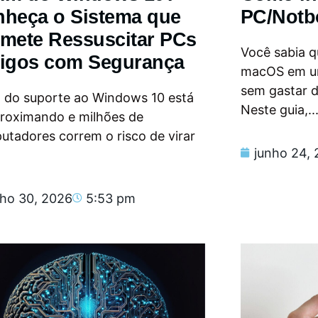
heça o Sistema que
PC/Notb
mete Ressuscitar PCs
Você sabia qu
igos com Segurança
macOS em u
sem gastar 
m do suporte ao Windows 10 está
Neste guia,..
proximando e milhões de
tadores correm o risco de virar
junho 24,
nho 30, 2026
5:53 pm