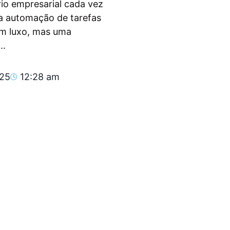
io empresarial cada vez
, a automação de tarefas
um luxo, mas uma
..
025
12:28 am