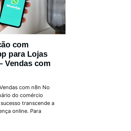
ção com
p para Lojas
 – Vendas com
 Vendas com n8n No
nário do comércio
o sucesso transcende a
ença online. Para