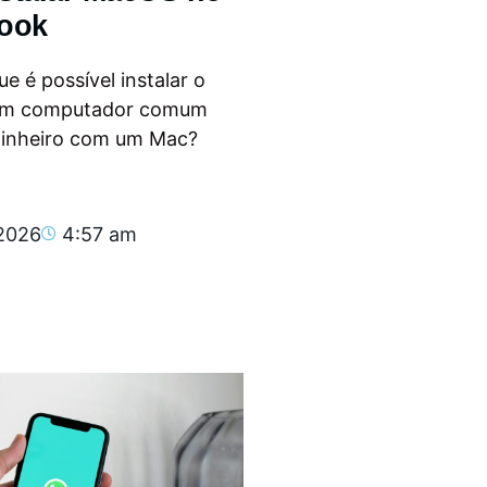
ook
e é possível instalar o
m computador comum
dinheiro com um Mac?
.
 2026
4:57 am