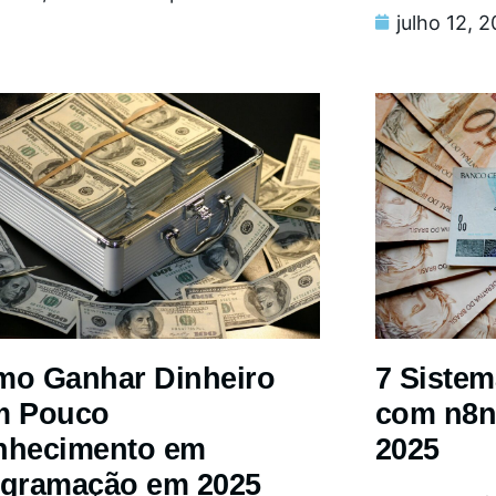
julho 12, 
o Ganhar Dinheiro
7 Siste
m Pouco
com n8n
nhecimento em
2025
gramação em 2025