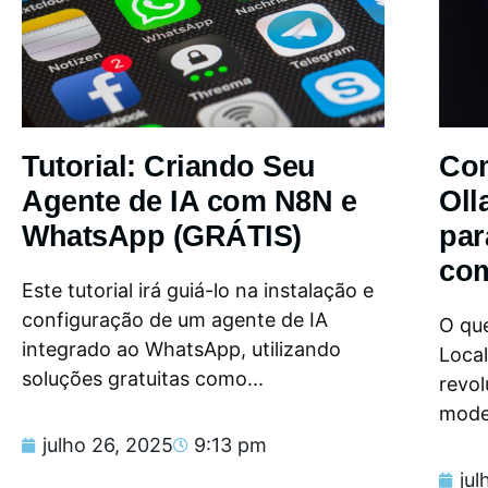
Tutorial: Criando Seu
Com
Agente de IA com N8N e
Oll
WhatsApp (GRÁTIS)
par
com
Este tutorial irá guiá-lo na instalação e
configuração de um agente de IA
O que
integrado ao WhatsApp, utilizando
Loca
soluções gratuitas como...
revol
model
julho 26, 2025
9:13 pm
jul