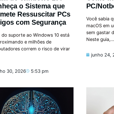
heça o Sistema que
PC/Notb
mete Ressuscitar PCs
Você sabia qu
igos com Segurança
macOS em u
sem gastar 
m do suporte ao Windows 10 está
Neste guia,..
proximando e milhões de
tadores correm o risco de virar
junho 24,
nho 30, 2026
5:53 pm