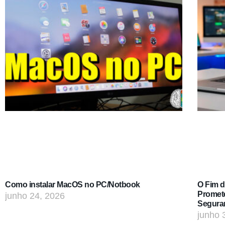
Como instalar MacOS no PC/Notbook
O Fim 
Promet
junho 24, 2026
Segura
junho 