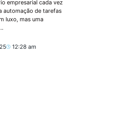
io empresarial cada vez
, a automação de tarefas
um luxo, mas uma
..
025
12:28 am