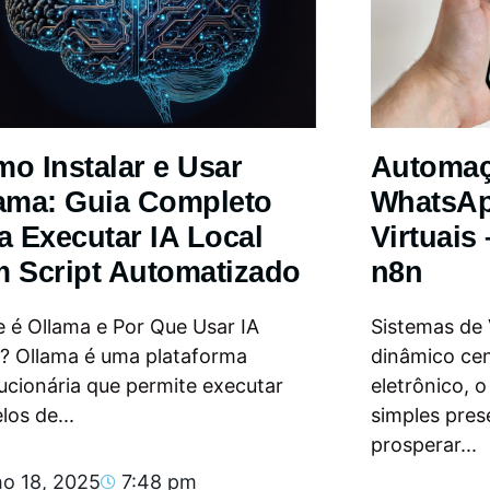
o Instalar e Usar
Automa
ama: Guia Completo
WhatsAp
a Executar IA Local
Virtuais
 Script Automatizado
n8n
 é Ollama e Por Que Usar IA
Sistemas de
l? Ollama é uma plataforma
dinâmico ce
ucionária que permite executar
eletrônico, 
os de...
simples pres
prosperar...
ho 18, 2025
7:48 pm