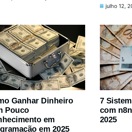
julho 12, 
o Ganhar Dinheiro
7 Siste
m Pouco
com n8n
nhecimento em
2025
gramação em 2025