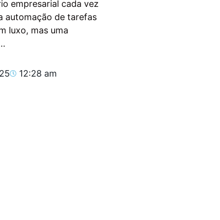
io empresarial cada vez
, a automação de tarefas
um luxo, mas uma
..
025
12:28 am