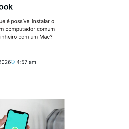
ook
e é possível instalar o
m computador comum
dinheiro com um Mac?
.
 2026
4:57 am