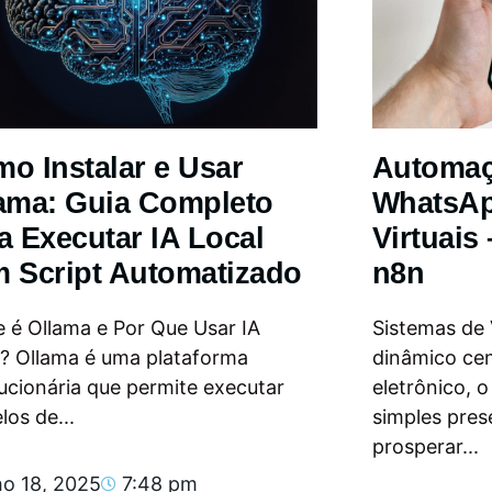
o Instalar e Usar
Automa
ama: Guia Completo
WhatsAp
a Executar IA Local
Virtuais
 Script Automatizado
n8n
 é Ollama e Por Que Usar IA
Sistemas de
l? Ollama é uma plataforma
dinâmico ce
ucionária que permite executar
eletrônico, 
os de...
simples pres
prosperar...
ho 18, 2025
7:48 pm