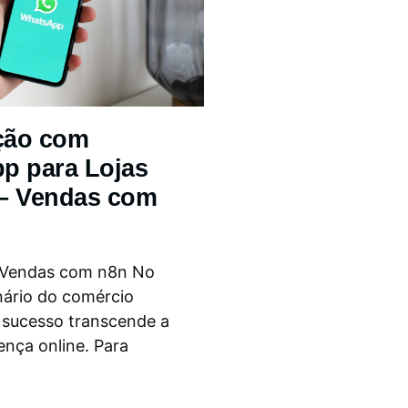
ção com
p para Lojas
 – Vendas com
 Vendas com n8n No
nário do comércio
o sucesso transcende a
ença online. Para