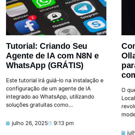
Tutorial: Criando Seu
Com
Agente de IA com N8N e
Oll
WhatsApp (GRÁTIS)
par
com
Este tutorial irá guiá-lo na instalação e
configuração de um agente de IA
O que
integrado ao WhatsApp, utilizando
Loca
soluções gratuitas como...
revol
model
julho 26, 2025
9:13 pm
jul