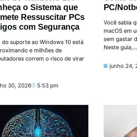
heça o Sistema que
PC/Notb
mete Ressuscitar PCs
Você sabia qu
igos com Segurança
macOS em u
sem gastar 
m do suporte ao Windows 10 está
Neste guia,..
proximando e milhões de
tadores correm o risco de virar
junho 24,
nho 30, 2026
5:53 pm