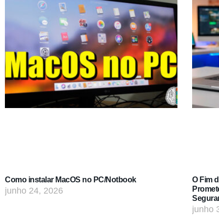
Como instalar MacOS no PC/Notbook
O Fim 
Promet
junho 24, 2026
Segura
junho 