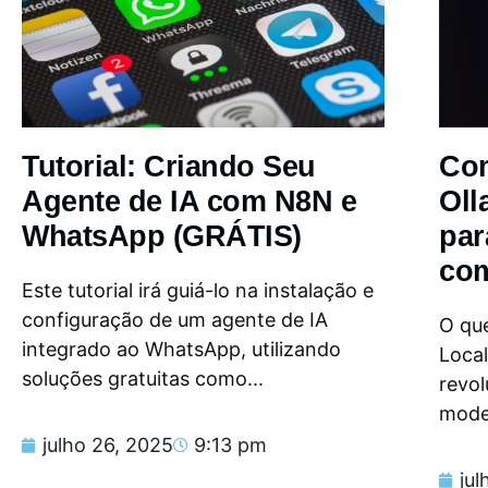
Tutorial: Criando Seu
Com
Agente de IA com N8N e
Oll
WhatsApp (GRÁTIS)
par
com
Este tutorial irá guiá-lo na instalação e
configuração de um agente de IA
O que
integrado ao WhatsApp, utilizando
Loca
soluções gratuitas como...
revol
model
julho 26, 2025
9:13 pm
jul