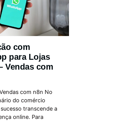
ção com
p para Lojas
 – Vendas com
 Vendas com n8n No
nário do comércio
o sucesso transcende a
ença online. Para