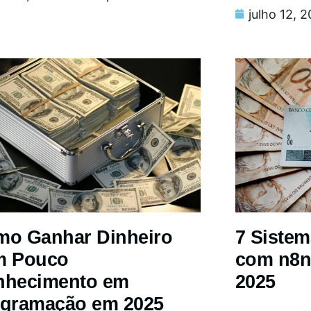
julho 12, 
o Ganhar Dinheiro
7 Siste
m Pouco
com n8n
nhecimento em
2025
gramação em 2025