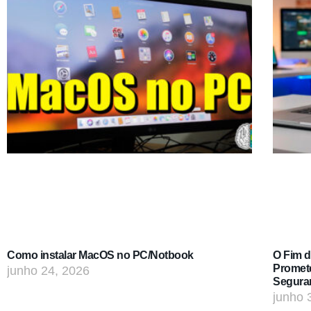
Como instalar MacOS no PC/Notbook
O Fim 
Promet
junho 24, 2026
Segura
junho 