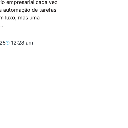
io empresarial cada vez
, a automação de tarefas
um luxo, mas uma
..
025
12:28 am