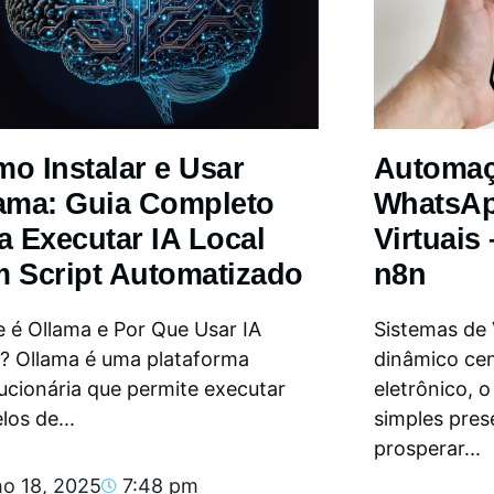
o Instalar e Usar
Automa
ama: Guia Completo
WhatsAp
a Executar IA Local
Virtuais
 Script Automatizado
n8n
 é Ollama e Por Que Usar IA
Sistemas de
l? Ollama é uma plataforma
dinâmico ce
ucionária que permite executar
eletrônico, 
os de...
simples pres
prosperar...
ho 18, 2025
7:48 pm