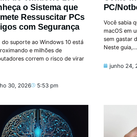
heça o Sistema que
PC/Notb
mete Ressuscitar PCs
Você sabia qu
igos com Segurança
macOS em u
sem gastar 
m do suporte ao Windows 10 está
Neste guia,..
proximando e milhões de
tadores correm o risco de virar
junho 24,
nho 30, 2026
5:53 pm