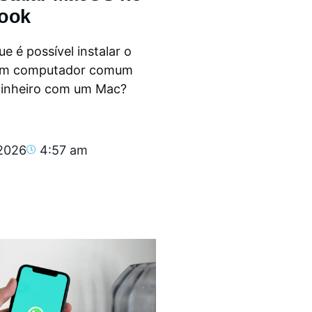
ook
e é possível instalar o
m computador comum
dinheiro com um Mac?
.
 2026
4:57 am