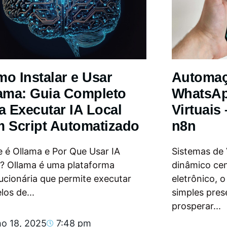
o Instalar e Usar
Automa
ama: Guia Completo
WhatsAp
a Executar IA Local
Virtuais
 Script Automatizado
n8n
 é Ollama e Por Que Usar IA
Sistemas de
l? Ollama é uma plataforma
dinâmico ce
ucionária que permite executar
eletrônico, 
os de...
simples pres
prosperar...
ho 18, 2025
7:48 pm