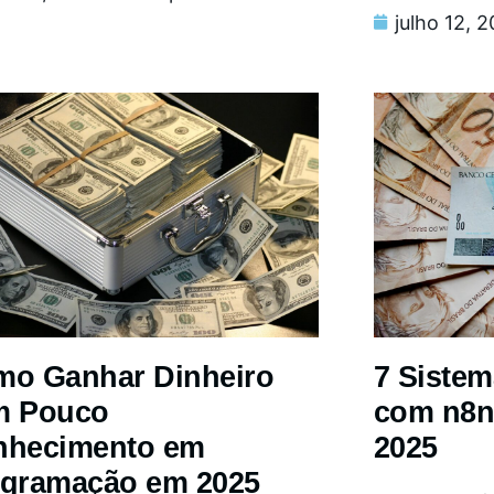
julho 12, 
o Ganhar Dinheiro
7 Siste
m Pouco
com n8n
nhecimento em
2025
gramação em 2025