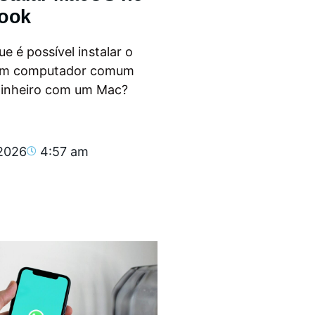
ook
e é possível instalar o
m computador comum
dinheiro com um Mac?
.
 2026
4:57 am