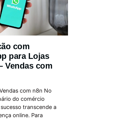
ção com
p para Lojas
 – Vendas com
 Vendas com n8n No
nário do comércio
o sucesso transcende a
ença online. Para