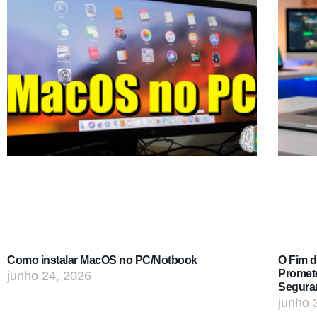
Como instalar MacOS no PC/Notbook
O Fim 
Promet
junho 24, 2026
Segura
junho 