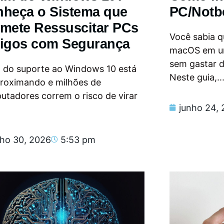
heça o Sistema que
PC/Notb
mete Ressuscitar PCs
Você sabia qu
igos com Segurança
macOS em u
sem gastar 
m do suporte ao Windows 10 está
Neste guia,..
proximando e milhões de
tadores correm o risco de virar
junho 24,
nho 30, 2026
5:53 pm