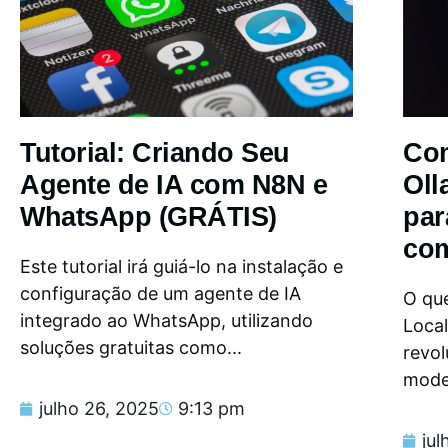
Tutorial: Criando Seu
Com
Agente de IA com N8N e
Oll
WhatsApp (GRÁTIS)
par
com
Este tutorial irá guiá-lo na instalação e
configuração de um agente de IA
O que
integrado ao WhatsApp, utilizando
Loca
soluções gratuitas como...
revol
model
julho 26, 2025
9:13 pm
jul