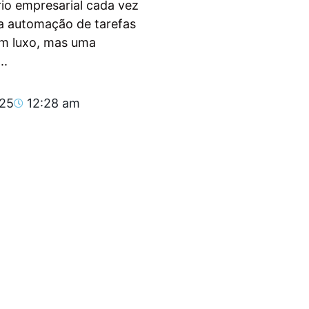
io empresarial cada vez
, a automação de tarefas
um luxo, mas uma
..
025
12:28 am