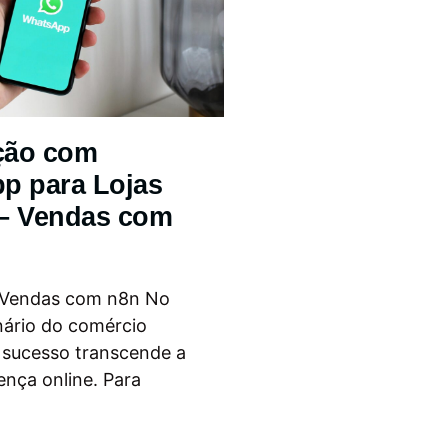
ção com
p para Lojas
 – Vendas com
 Vendas com n8n No
nário do comércio
o sucesso transcende a
ença online. Para