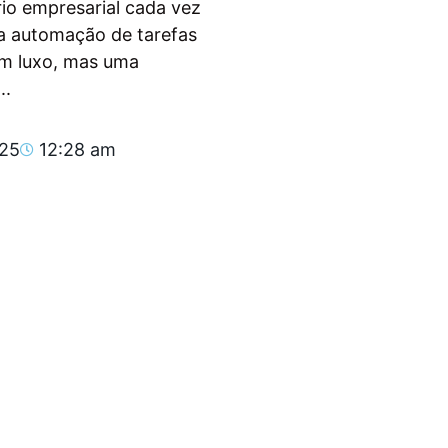
io empresarial cada vez
, a automação de tarefas
um luxo, mas uma
..
025
12:28 am