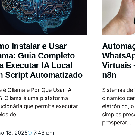
o Instalar e Usar
Automa
ama: Guia Completo
WhatsAp
a Executar IA Local
Virtuais
 Script Automatizado
n8n
 é Ollama e Por Que Usar IA
Sistemas de
l? Ollama é uma plataforma
dinâmico ce
ucionária que permite executar
eletrônico, 
os de...
simples pres
prosperar...
ho 18, 2025
7:48 pm