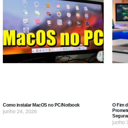
Como instalar MacOS no PC/Notbook
O Fim 
Promet
junho 24, 2026
Segura
junho 