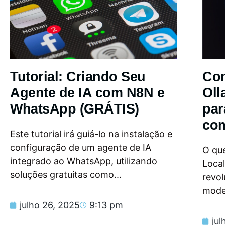
Tutorial: Criando Seu
Com
Agente de IA com N8N e
Oll
WhatsApp (GRÁTIS)
par
com
Este tutorial irá guiá-lo na instalação e
configuração de um agente de IA
O que
integrado ao WhatsApp, utilizando
Loca
soluções gratuitas como...
revol
model
julho 26, 2025
9:13 pm
jul