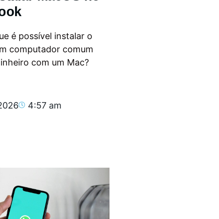
ook
e é possível instalar o
m computador comum
dinheiro com um Mac?
.
 2026
4:57 am