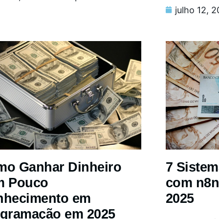
julho 12, 
o Ganhar Dinheiro
7 Siste
m Pouco
com n8n
nhecimento em
2025
gramação em 2025