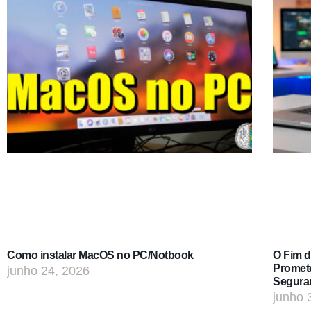
Como instalar MacOS no PC/Notbook
O Fim 
Promet
junho 24, 2026
Segura
junho 