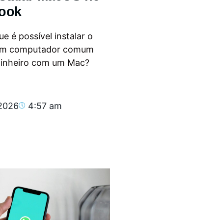
ook
e é possível instalar o
m computador comum
dinheiro com um Mac?
.
 2026
4:57 am