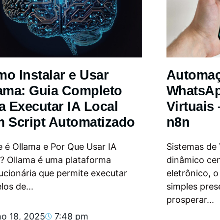
o Instalar e Usar
Automa
ama: Guia Completo
WhatsAp
a Executar IA Local
Virtuais
 Script Automatizado
n8n
 é Ollama e Por Que Usar IA
Sistemas de
l? Ollama é uma plataforma
dinâmico ce
ucionária que permite executar
eletrônico, 
os de...
simples pres
prosperar...
ho 18, 2025
7:48 pm