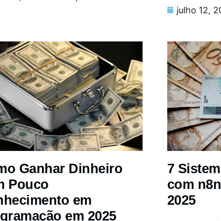
julho 12, 
o Ganhar Dinheiro
7 Siste
m Pouco
com n8n
nhecimento em
2025
gramação em 2025