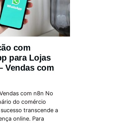
ção com
p para Lojas
 – Vendas com
 Vendas com n8n No
nário do comércio
o sucesso transcende a
ença online. Para