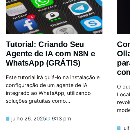
Tutorial: Criando Seu
Com
Agente de IA com N8N e
Oll
WhatsApp (GRÁTIS)
par
com
Este tutorial irá guiá-lo na instalação e
configuração de um agente de IA
O que
integrado ao WhatsApp, utilizando
Loca
soluções gratuitas como...
revol
model
julho 26, 2025
9:13 pm
jul