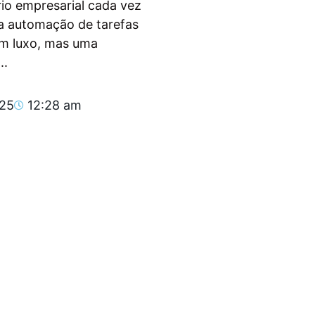
io empresarial cada vez
, a automação de tarefas
um luxo, mas uma
..
025
12:28 am