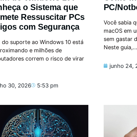
heça o Sistema que
PC/Notb
mete Ressuscitar PCs
Você sabia qu
igos com Segurança
macOS em u
sem gastar 
m do suporte ao Windows 10 está
Neste guia,..
proximando e milhões de
tadores correm o risco de virar
junho 24,
nho 30, 2026
5:53 pm