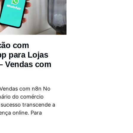
ção com
p para Lojas
 – Vendas com
 Vendas com n8n No
nário do comércio
o sucesso transcende a
ença online. Para