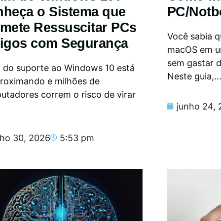
heça o Sistema que
PC/Notb
mete Ressuscitar PCs
Você sabia qu
igos com Segurança
macOS em u
sem gastar 
m do suporte ao Windows 10 está
Neste guia,..
proximando e milhões de
tadores correm o risco de virar
junho 24,
nho 30, 2026
5:53 pm