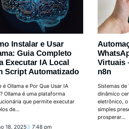
o Instalar e Usar
Automa
ama: Guia Completo
WhatsAp
a Executar IA Local
Virtuais
 Script Automatizado
n8n
 é Ollama e Por Que Usar IA
Sistemas de
l? Ollama é uma plataforma
dinâmico ce
ucionária que permite executar
eletrônico, 
os de...
simples pres
prosperar...
ho 18, 2025
7:48 pm