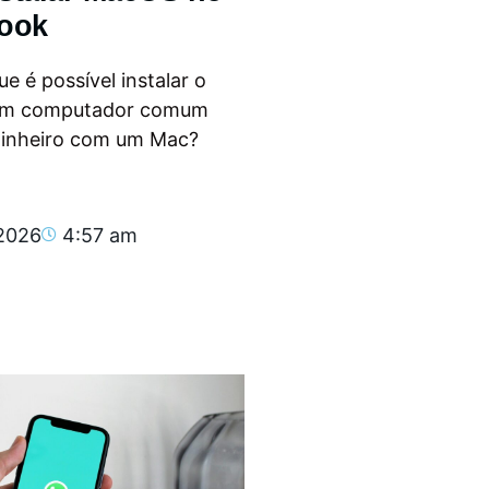
ook
e é possível instalar o
m computador comum
dinheiro com um Mac?
.
 2026
4:57 am