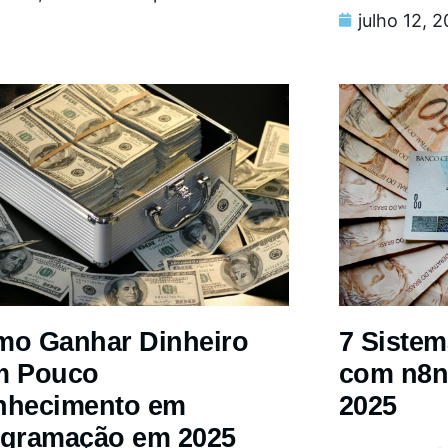
julho 12, 
o Ganhar Dinheiro
7 Siste
m Pouco
com n8n
nhecimento em
2025
gramação em 2025