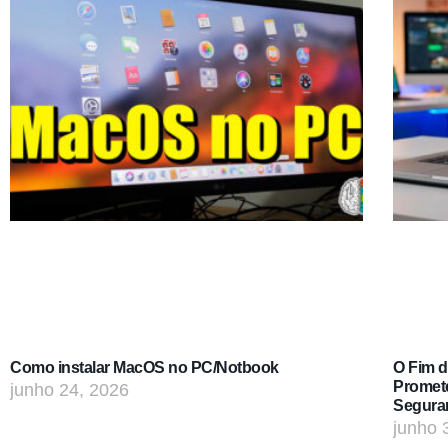
Como instalar MacOS no PC/Notbook
O Fim 
Promet
junho 24, 2026
Segura
junho 