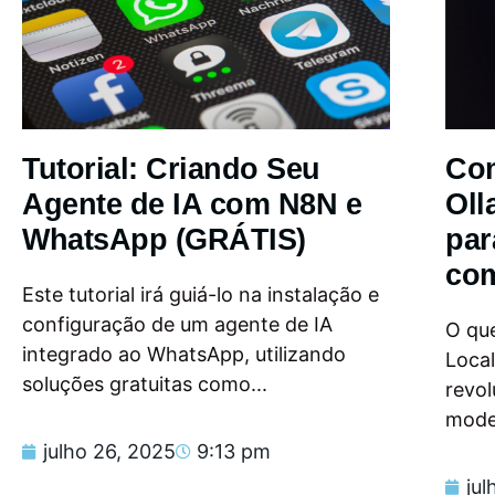
Tutorial: Criando Seu
Com
Agente de IA com N8N e
Oll
WhatsApp (GRÁTIS)
par
com
Este tutorial irá guiá-lo na instalação e
configuração de um agente de IA
O que
integrado ao WhatsApp, utilizando
Loca
soluções gratuitas como...
revol
model
julho 26, 2025
9:13 pm
jul