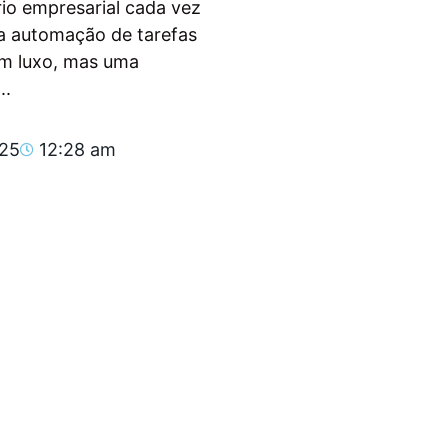
io empresarial cada vez
, a automação de tarefas
um luxo, mas uma
..
025
12:28 am