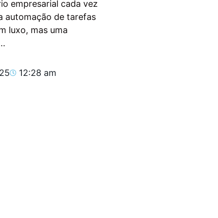
io empresarial cada vez
, a automação de tarefas
um luxo, mas uma
..
025
12:28 am