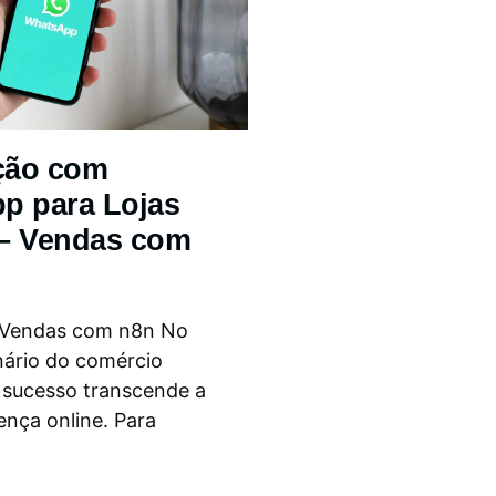
ção com
p para Lojas
 – Vendas com
 Vendas com n8n No
nário do comércio
o sucesso transcende a
ença online. Para