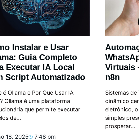
o Instalar e Usar
Automa
ama: Guia Completo
WhatsAp
a Executar IA Local
Virtuais
 Script Automatizado
n8n
 é Ollama e Por Que Usar IA
Sistemas de
l? Ollama é uma plataforma
dinâmico ce
ucionária que permite executar
eletrônico, 
os de...
simples pres
prosperar...
ho 18, 2025
7:48 pm