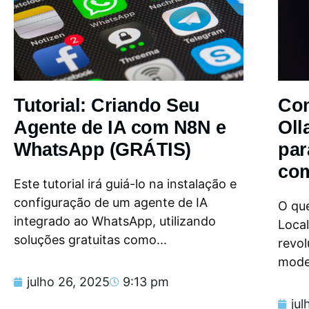
Tutorial: Criando Seu
Com
Agente de IA com N8N e
Oll
WhatsApp (GRÁTIS)
par
com
Este tutorial irá guiá-lo na instalação e
configuração de um agente de IA
O que
integrado ao WhatsApp, utilizando
Loca
soluções gratuitas como...
revol
model
julho 26, 2025
9:13 pm
jul