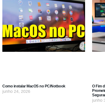
Como instalar MacOS no PC/Notbook
O Fim 
Promet
junho 24, 2026
Segura
junho 