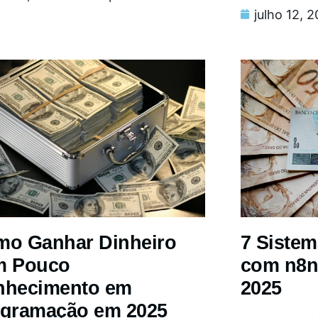
julho 12, 
o Ganhar Dinheiro
7 Siste
m Pouco
com n8n
nhecimento em
2025
gramação em 2025