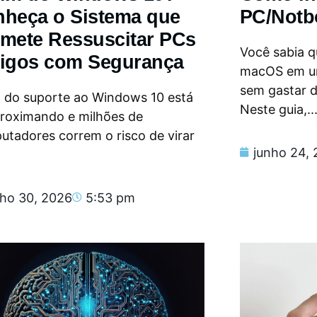
heça o Sistema que
PC/Notb
mete Ressuscitar PCs
Você sabia qu
igos com Segurança
macOS em u
sem gastar 
m do suporte ao Windows 10 está
Neste guia,..
proximando e milhões de
tadores correm o risco de virar
junho 24,
nho 30, 2026
5:53 pm