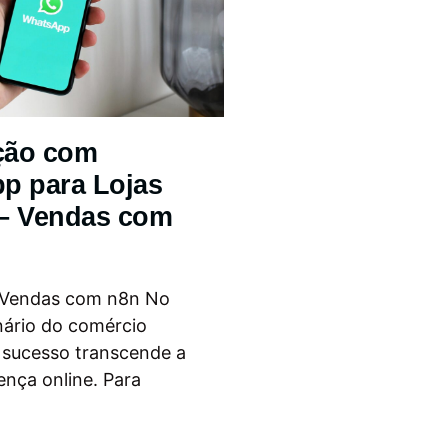
ção com
p para Lojas
 – Vendas com
 Vendas com n8n No
nário do comércio
o sucesso transcende a
ença online. Para