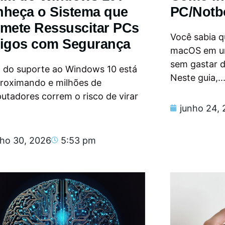
heça o Sistema que
PC/Notb
mete Ressuscitar PCs
Você sabia qu
igos com Segurança
macOS em u
sem gastar 
m do suporte ao Windows 10 está
Neste guia,..
proximando e milhões de
tadores correm o risco de virar
junho 24,
nho 30, 2026
5:53 pm