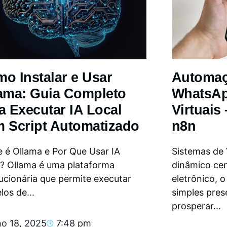
o Instalar e Usar
Automa
ama: Guia Completo
WhatsAp
a Executar IA Local
Virtuais
 Script Automatizado
n8n
 é Ollama e Por Que Usar IA
Sistemas de
l? Ollama é uma plataforma
dinâmico ce
ucionária que permite executar
eletrônico, 
os de...
simples pres
prosperar...
ho 18, 2025
7:48 pm