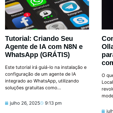
Tutorial: Criando Seu
Com
Agente de IA com N8N e
Oll
WhatsApp (GRÁTIS)
par
com
Este tutorial irá guiá-lo na instalação e
configuração de um agente de IA
O que
integrado ao WhatsApp, utilizando
Loca
soluções gratuitas como...
revol
model
julho 26, 2025
9:13 pm
jul