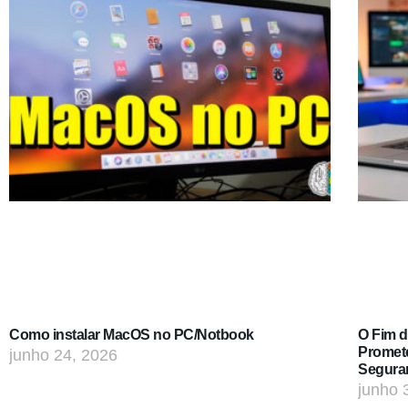
Como instalar MacOS no PC/Notbook
O Fim 
Promet
junho 24, 2026
Segura
junho 