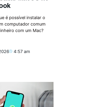
ook
e é possível instalar o
m computador comum
dinheiro com um Mac?
.
 2026
4:57 am