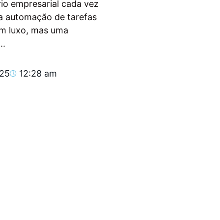
io empresarial cada vez
, a automação de tarefas
um luxo, mas uma
..
025
12:28 am