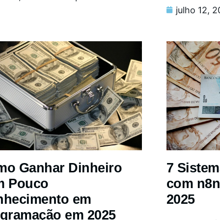
julho 12, 
o Ganhar Dinheiro
7 Siste
m Pouco
com n8n
nhecimento em
2025
gramação em 2025