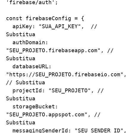
'firebase/auth';

const firebaseConfig = {

  apiKey: "SUA_API_KEY",  // 
Substitua

  authDomain: 
"SEU_PROJETO.firebaseapp.com", // 
Substitua

  databaseURL: 
"https://SEU_PROJETO.firebaseio.com", 
// Substitua

  projectId: "SEU_PROJETO", // 
Substitua

  storageBucket: 
"SEU_PROJETO.appspot.com", // 
Substitua

  messagingSenderId: "SEU_SENDER_ID", 