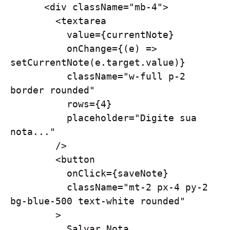
      <div className="mb-4">

        <textarea

          value={currentNote}

          onChange={(e) => 
setCurrentNote(e.target.value)}

          className="w-full p-2 
border rounded"

          rows={4}

          placeholder="Digite sua 
nota..."

        />

        <button

          onClick={saveNote}

          className="mt-2 px-4 py-2 
bg-blue-500 text-white rounded"

        >

          Salvar Nota
