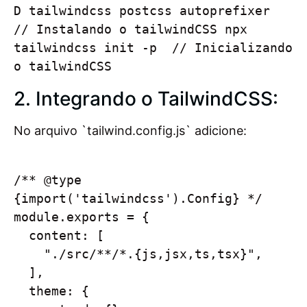
D tailwindcss postcss autoprefixer  
// Instalando o tailwindCSS npx 
tailwindcss init -p  // Inicializando 
o tailwindCSS
2. Integrando o TailwindCSS:
No arquivo `tailwind.config.js` adicione:
/** @type 
{import('tailwindcss').Config} */

module.exports = {

  content: [

    "./src/**/*.{js,jsx,ts,tsx}",

  ],

  theme: {
