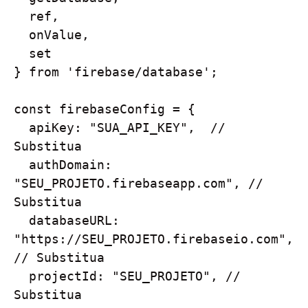
  ref, 

  onValue, 

  set 

} from 'firebase/database';

const firebaseConfig = {

  apiKey: "SUA_API_KEY",  // 
Substitua

  authDomain: 
"SEU_PROJETO.firebaseapp.com", // 
Substitua

  databaseURL: 
"https://SEU_PROJETO.firebaseio.com", 
// Substitua

  projectId: "SEU_PROJETO", // 
Substitua
