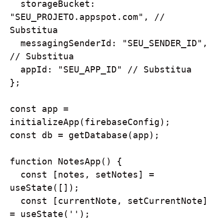
  storageBucket: 
"SEU_PROJETO.appspot.com", // 
Substitua

  messagingSenderId: "SEU_SENDER_ID", 
// Substitua

  appId: "SEU_APP_ID" // Substitua

};

const app = 
initializeApp(firebaseConfig);

const db = getDatabase(app);

function NotesApp() {

  const [notes, setNotes] = 
useState([]);

  const [currentNote, setCurrentNote] 
= useState('');
