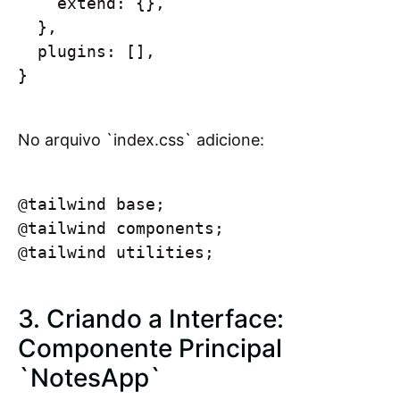
    extend: {},

  },

  plugins: [],

}

No arquivo `index.css` adicione:
@tailwind base;

@tailwind components;

@tailwind utilities;

3. Criando a Interface:
Componente Principal
`NotesApp`