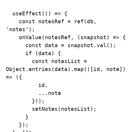
  useEffect(() => {

    const notesRef = ref(db, 
'notes');

    onValue(notesRef, (snapshot) => {

      const data = snapshot.val();

      if (data) {

        const notesList = 
Object.entries(data).map(([id, note]) 
=> ({

          id,

          ...note

        }));

        setNotes(notesList);

      }

    });
