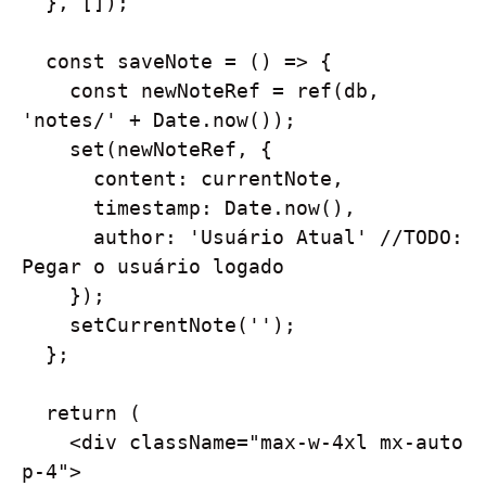
  }, []);

  const saveNote = () => {

    const newNoteRef = ref(db, 
'notes/' + Date.now());

    set(newNoteRef, {

      content: currentNote,

      timestamp: Date.now(),

      author: 'Usuário Atual' //TODO: 
Pegar o usuário logado

    });

    setCurrentNote('');

  };

  return (

    <div className="max-w-4xl mx-auto 
p-4">
